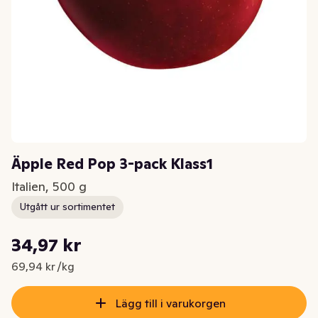
Äpple Red Pop 3-pack Klass1
Italien, 500 g
Utgått ur sortimentet
Styckpris: 69,94 kr /kg
34,97 kr
Nuvarande pris är: 34,97 kr
69,94 kr /kg
Lägg till i varukorgen