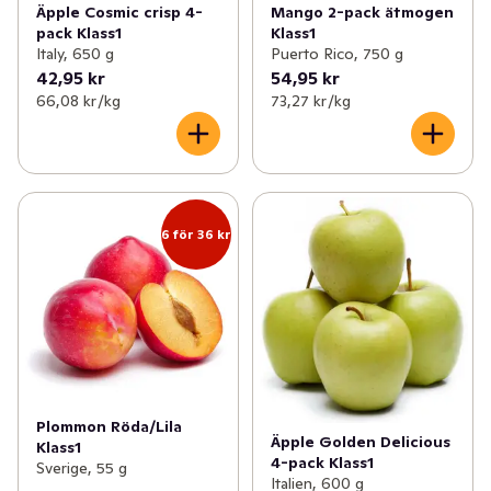
Äpple Cosmic crisp 4-
Mango 2-pack ätmogen
pack Klass1
Klass1
Italy, 650 g
Puerto Rico, 750 g
42,95 kr
54,95 kr
66,08 kr /kg
73,27 kr /kg
6 för 36 kr
Plommon Röda/Lila
Äpple Golden Delicious
Klass1
4-pack Klass1
Sverige, 55 g
Italien, 600 g