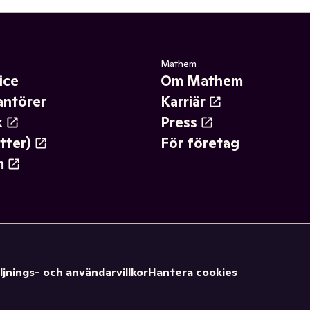
Mathem
ice
Om Mathem
antörer
Karriär
k
Press
tter)
För företag
m
ljnings- och användarvillkor
Hantera cookies