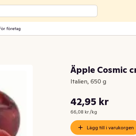
För företag
Äpple Cosmic cr
Italien, 650 g
Styckpris: 66,08 kr /kg
42,95 kr
Nuvarande pris är: 42,95 kr
66,08 kr /kg
Lägg till i varukorgen