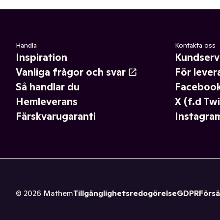
Handla
Kontakta oss
Inspiration
Kundserv
Vanliga frågor och svar
För lever
Så handlar du
Faceboo
Hemleverans
X (f.d Twi
Färskvarugaranti
Instagra
©
2026
Mathem
Tillgänglighetsredogörelse
GDPR
Försä