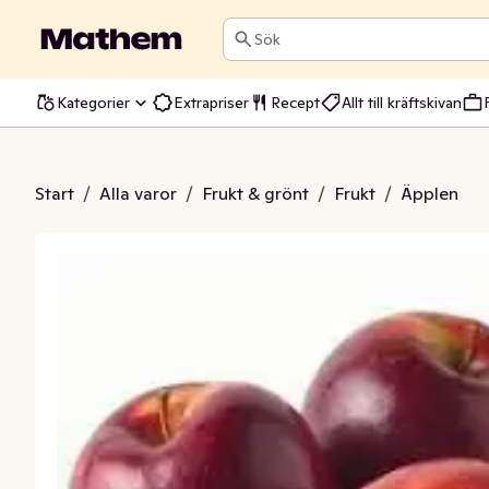
Sök
Kategorier
Extrapriser
Recept
Allt till kräftskivan
c crisp 4-pack Klass1
Start
/
Alla varor
/
Frukt & grönt
/
Frukt
/
Äpplen