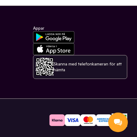
Appar
Skanna med telefonkameran för att
hämta