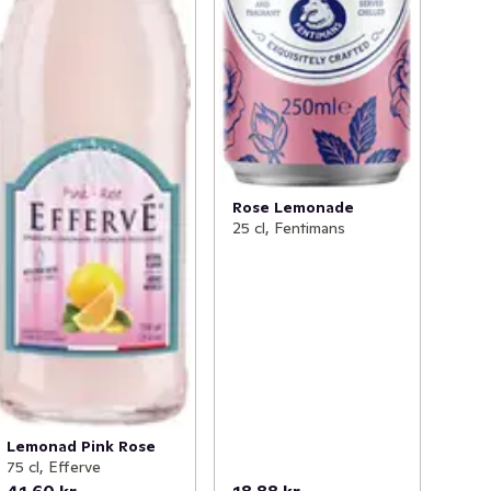
Rose Lemonade
25 cl, Fentimans
Lemonad Pink Rose
75 cl, Efferve
41,60 kr
18,88 kr