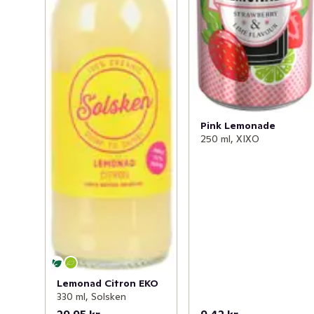
Pink Lemonade
250 ml, XIXO
Lemonad Citron EKO
330 ml, Solsken
29,95 kr
9,42 kr