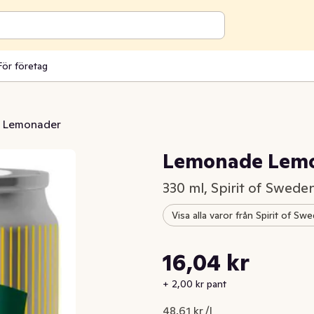
För företag
Lemonader
Lemonade Lemo
330 ml, Spirit of Swede
Visa alla varor från Spirit of Sw
Styckpris: 48,61 kr /l
16,04 kr
Nuvarande pris är: 16,04 kr
+ 2,00 kr pant
48,61 kr /l