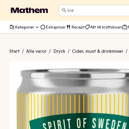
Sök
Kategorier
Extrapriser
Recept
Allt till kräftskivan
 Lemon Sockerfri
Start
/
Alla varor
/
Dryck
/
Cider, must & drinkmixer
/