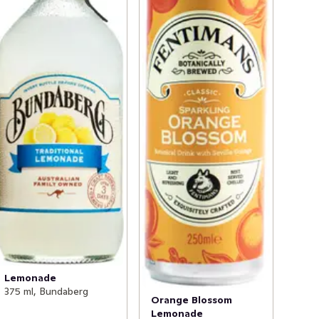
Lemonade
375 ml, Bundaberg
Orange Blossom
Lemonade