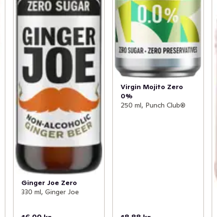
Virgin Mojito Zero
0%
250 ml, Punch Club®
Ginger Joe Zero
330 ml, Ginger Joe
16,99 kr
18,88 kr