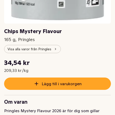
Chips Mystery Flavour
165 g, Pringles
Visa alla varor från Pringles
Styckpris: 209,33 kr /kg
34,54 kr
Nuvarande pris är: 34,54 kr
209,33 kr /kg
Lägg till i varukorgen
Om varan
Pringles Mystery Flavour 2026 är för dig som gillar 