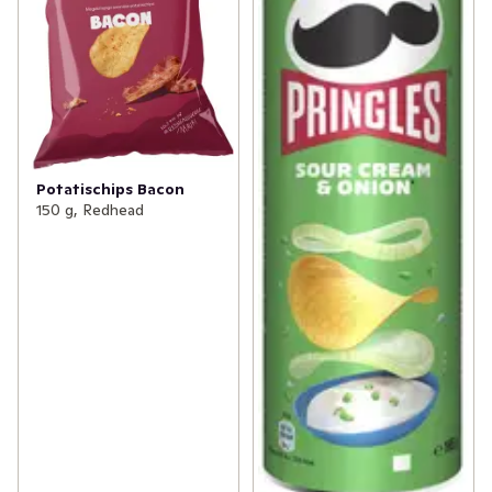
Potatischips Bacon
150 g, Redhead