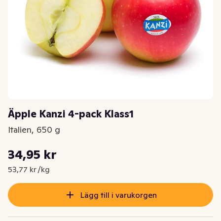
Äpple Kanzi 4-pack Klass1
Italien, 650 g
Styckpris: 53,77 kr /kg
34,95 kr
Nuvarande pris är: 34,95 kr
53,77 kr /kg
Lägg till i varukorgen