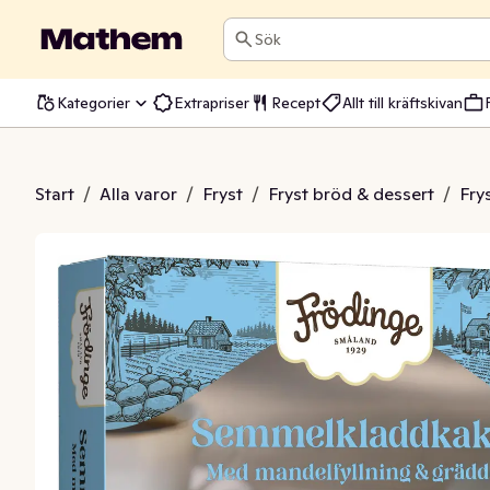
Sök
Kategorier
Extrapriser
Recept
Allt till kräftskivan
melkladdkaka
Start
/
Alla varor
/
Fryst
/
Fryst bröd & dessert
/
Fry