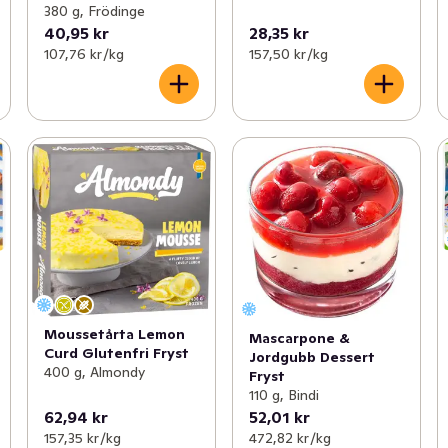
380 g, Frödinge
40,95 kr
28,35 kr
107,76 kr /kg
157,50 kr /kg
Moussetårta Lemon
Mascarpone &
Curd Glutenfri Fryst
Jordgubb Dessert
400 g, Almondy
Fryst
110 g, Bindi
62,94 kr
52,01 kr
157,35 kr /kg
472,82 kr /kg