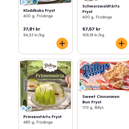
Schwarzwaldtårta
Kladdkaka Fryst
Fryst
400 g, Frödinge
400 g, Frödinge
37,81 kr
67,67 kr
94,53 kr /kg
169,18 kr /kg
Sweet Cinnanmon
Bun Fryst
170 g, Billys
Prinsesstårta Fryst
480 g, Frödinge