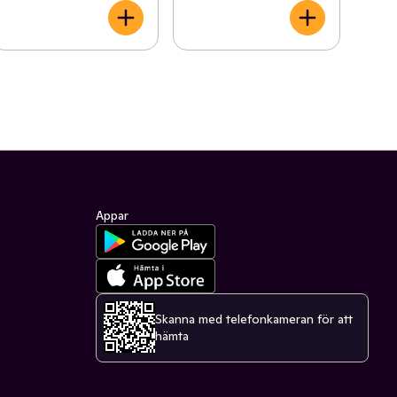
Appar
Skanna med telefonkameran för att
hämta