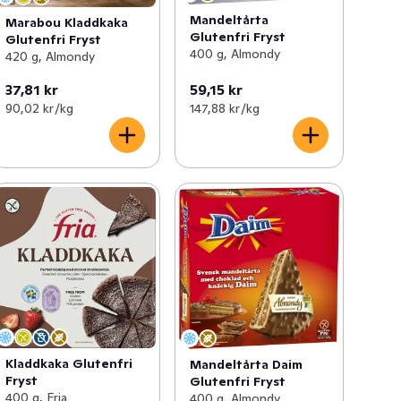
Mandeltårta
Marabou Kladdkaka
Glutenfri Fryst
Glutenfri Fryst
400 g, Almondy
420 g, Almondy
37,81 kr
59,15 kr
90,02 kr /kg
147,88 kr /kg
Kladdkaka Glutenfri
Mandeltårta Daim
Fryst
Glutenfri Fryst
400 g, Fria
400 g, Almondy