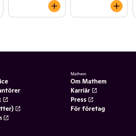
Mathem
ice
Om Mathem
antörer
Karriär
k
Press
tter)
För företag
m