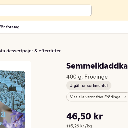
För företag
sta dessertpajer & efterrätter
Semmelkladdka
400 g, Frödinge
Utgått ur sortimentet
Visa alla varor från Frödinge
Styckpris: 116,25 kr /kg
46,50 kr
Nuvarande pris är: 46,50 kr
116,25 kr /kg