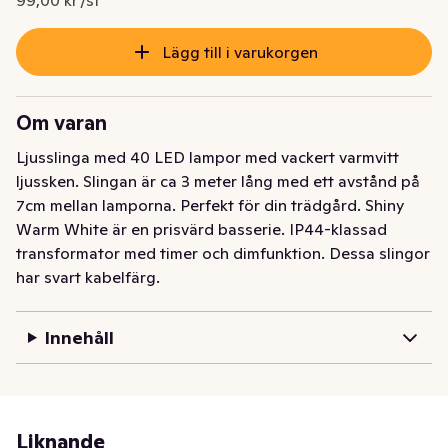
99,00 kr /st
Lägg till i varukorgen
Om varan
Ljusslinga med 40 LED lampor med vackert varmvitt 
ljussken. Slingan är ca 3 meter lång med ett avstånd på 
7cm mellan lamporna. Perfekt för din trädgård. Shiny 
Warm White är en prisvärd basserie. IP44-klassad 
transformator med timer och dimfunktion. Dessa slingor 
har svart kabelfärg.

Anslutningskabelns längd 500cm. Avstånd mellan 
lampor 7cm.
Innehåll
Liknande