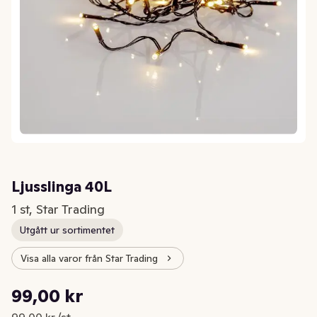
Ljusslinga 40L
1 st, Star Trading
Utgått ur sortimentet
Visa alla varor från Star Trading
Styckpris: 99,00 kr /st
99,00 kr
Nuvarande pris är: 99,00 kr