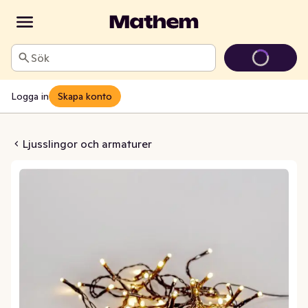
Sök
Logga in
Skapa konto
sslinga 40L
Ljusslingor och armaturer