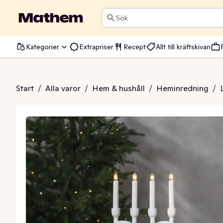
Sök
Kategorier
Extrapriser
Recept
Allt till kräftskivan
stake Dala Vit
Start
/
Alla varor
/
Hem & hushåll
/
Heminredning
/