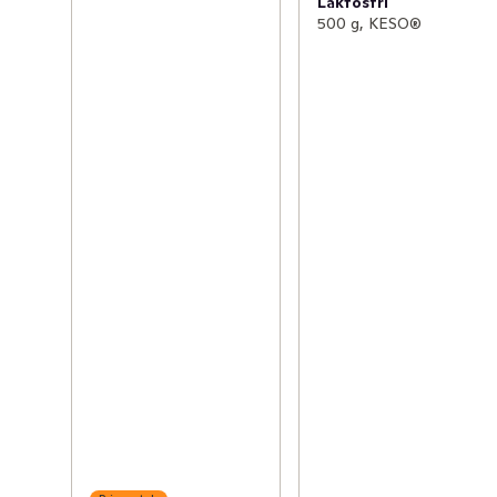
Laktosfri
500 g, KESO®