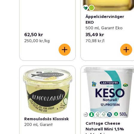
Äppelcidervinäger
EKO
500 ml, Garant Eko
62,50 kr
35,49 kr
250,00 kr /kg
70,98 kr /l
Remouladsås Klassisk
Cottage Cheese
200 ml, Garant
Naturell Mini 1,5%