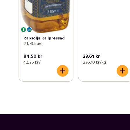
Rapsolja Kallpressad
2 l, Garant
84,50 kr
23,61 kr
42,25 kr /l
236,10 kr /kg