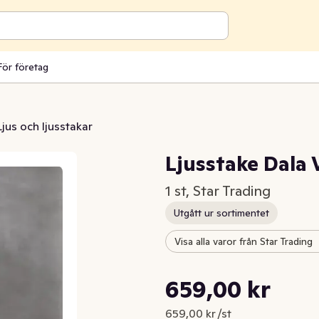
För företag
Ljus och ljusstakar
Ljusstake Dala 
1 st, Star Trading
Utgått ur sortimentet
Visa alla varor från Star Trading
Styckpris: 659,00 kr /st
659,00 kr
Nuvarande pris är: 659,00 kr
659,00 kr /st