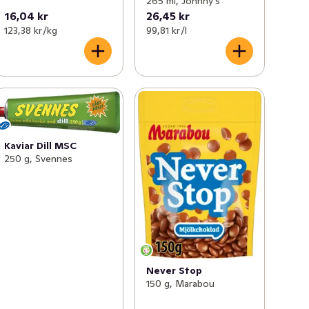
265 ml, Johnny's
16,04 kr
26,45 kr
123,38 kr /kg
99,81 kr /l
Kaviar Dill MSC
250 g, Svennes
Never Stop
150 g, Marabou