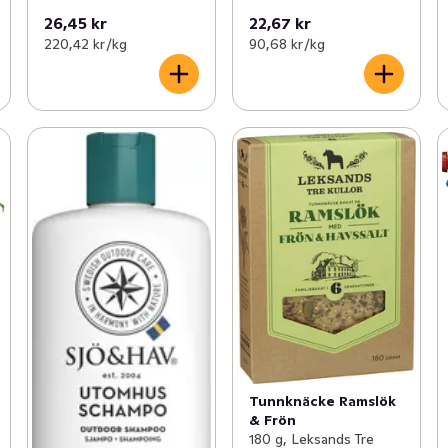
26,45 kr
22,67 kr
220,42 kr /kg
90,68 kr /kg
Tunnknäcke Ramslök
& Frön
180 g, Leksands Tre