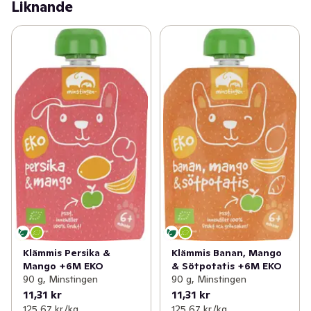
Liknande
Klämmis Persika &
Klämmis Banan, Mango
Mango +6M EKO
& Sötpotatis +6M EKO
90 g, Minstingen
90 g, Minstingen
11,31 kr
11,31 kr
125,67 kr /kg
125,67 kr /kg