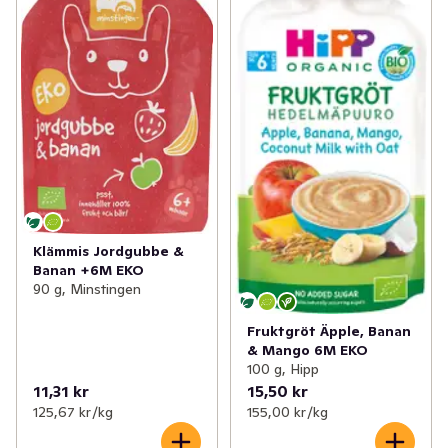
Klämmis Jordgubbe &
Banan +6M EKO
90 g, Minstingen
Fruktgröt Äpple, Banan
& Mango 6M EKO
100 g, Hipp
11,31 kr
15,50 kr
125,67 kr /kg
155,00 kr /kg