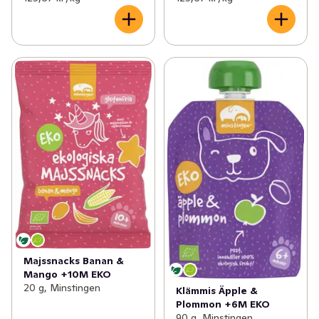
Majssnacks Banan &
Mango +10M EKO
20 g, Minstingen
Klämmis Äpple &
Plommon +6M EKO
90 g, Minstingen