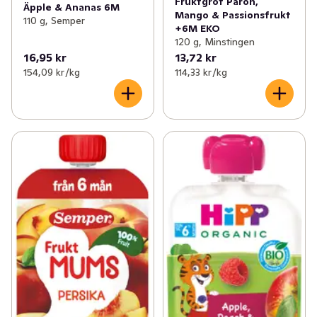
Fruktgröt Päron,
Äpple & Ananas 6M
Mango & Passionsfrukt
110 g, Semper
+6M EKO
120 g, Minstingen
16,95 kr
13,72 kr
154,09 kr /kg
114,33 kr /kg