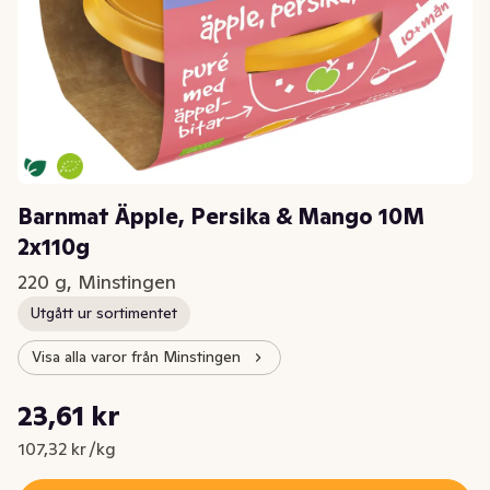
Barnmat Äpple, Persika & Mango 10M
2x110g
220 g, Minstingen
Utgått ur sortimentet
Visa alla varor från Minstingen
Styckpris: 107,32 kr /kg
23,61 kr
Nuvarande pris är: 23,61 kr
107,32 kr /kg