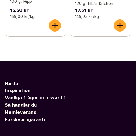
100 g, Hipp
120 g, Ella's Kitchen
15,50 kr
17,51 kr
155,00 kr /kg
145,92 kr /kg
Handla
Inspiration
Vanliga frågor och svar
Så handlar du
Hemleverans
Färskvarugaranti