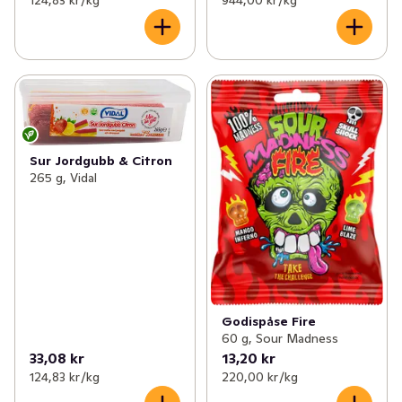
124,83 kr /kg
944,00 kr /kg
Sur Jordgubb & Citron
265 g, Vidal
Godispåse Fire
60 g, Sour Madness
33,08 kr
13,20 kr
124,83 kr /kg
220,00 kr /kg