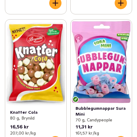
Bubblegumnappar Sura
Knatter Cola
Mini
80 g, Brynild
70 g, Candypeople
16,56 kr
11,31 kr
207,00 kr /kg
161,57 kr /kg