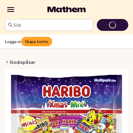
Sök
Logga in
Skapa konto
mas Mix
Godispåsar