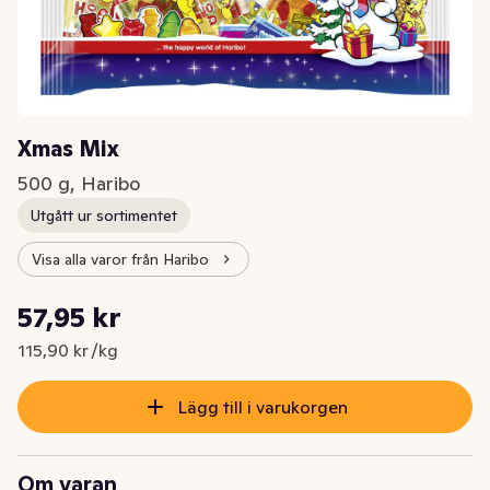
Xmas Mix
500 g, Haribo
Utgått ur sortimentet
Visa alla varor från Haribo
Styckpris: 115,90 kr /kg
57,95 kr
Nuvarande pris är: 57,95 kr
115,90 kr /kg
Lägg till i varukorgen
Om varan