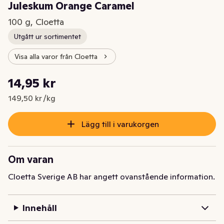
Juleskum Orange Caramel
100 g, Cloetta
Utgått ur sortimentet
Visa alla varor från Cloetta
Styckpris: 149,50 kr /kg
14,95 kr
Nuvarande pris är: 14,95 kr
149,50 kr /kg
Lägg till i varukorgen
Om varan
Cloetta Sverige AB har angett ovanstående information.
Innehåll