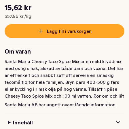
Styckpris: 557,86 kr /kg
15,62 kr
Nuvarande pris är: 15,62 kr
557,86 kr /kg
Lägg till i varukorgen
Om varan
Santa Maria Cheesy Taco Spice Mix är en mild kryddmix 
med ostig smak, älskad av både barn och vuxna. Det här 
är ett enkelt och snabbt sätt att servera en smaskig 
tacomåltid för hela familjen. Bryn bara 400-500 g färs 
eller kyckling i 1 msk olja på hög värme. Tillsätt 1 påse 
Cheesy Taco Spice Mix och 100 ml vatten. Rör om och låt 
sjuda under lock i 5 minuter. Värm tacoskalen/tortillorna 
Santa Maria AB har angett ovanstående information.
och fyll med tacofärsen och tillbehör (t.ex. riven ost, 
salsa, tärnad avokado, strimlad sallad).
Innehåll