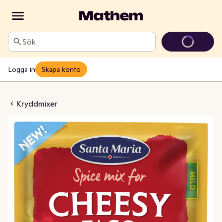
Sök
Logga in
Skapa konto
x Cheesy Taco
Kryddmixer