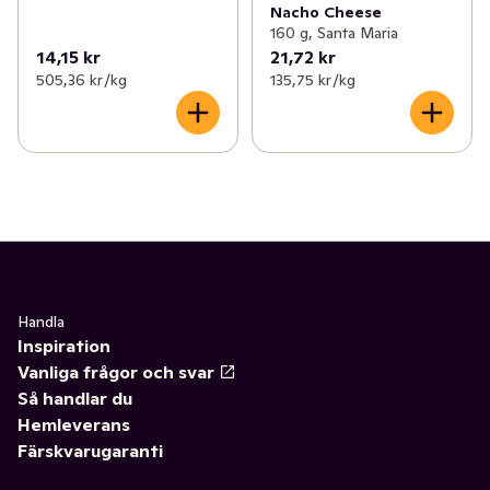
Nacho Cheese
160 g, Santa Maria
14,15 kr
21,72 kr
505,36 kr /kg
135,75 kr /kg
Handla
Inspiration
Vanliga frågor och svar
Så handlar du
Hemleverans
Färskvarugaranti