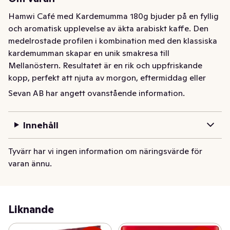
Hamwi Café med Kardemumma 180g bjuder på en fyllig 
och aromatisk upplevelse av äkta arabiskt kaffe. Den 
medelrostade profilen i kombination med den klassiska 
kardemumman skapar en unik smakresa till 
Mellanöstern. Resultatet är en rik och uppfriskande 
kopp, perfekt att njuta av morgon, eftermiddag eller 
kväll. Kardemumman, en uppskattad krydda inom 
Sevan AB har angett ovanstående information.
arabisk kaffekultur, ger kaffet sin karakteristiska, 
upplyftande smak och doft – en njutning vid varje 
Innehåll
tillfälle.
Hamwi Café med Kardemumma 180g bjuder på en fyllig 
Tyvärr har vi ingen information om näringsvärde för
och aromatisk upplevelse av äkta arabiskt kaffe. Den 
varan ännu.
medelrostade profilen i kombination med den klassiska 
kardemumman skapar en unik smakresa till 
Mellanöstern. Resultatet är en rik och uppfriskande 
kopp, perfekt att njuta av morgon, eftermiddag eller 
Liknande
kväll. Kardemumman, en uppskattad krydda inom 
arabisk kaffekultur, ger kaffet sin karakteristiska, 