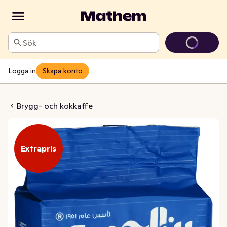
Sök
Logga in
Skapa konto
tra Kardemumma
Brygg- och kokkaffe
Extrapris