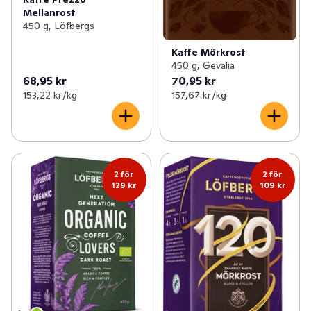
Mellanrost
450 g, Löfbergs
Kaffe Mörkrost
450 g, Gevalia
68,95 kr
70,95 kr
153,22 kr /kg
157,67 kr /kg
2 för
2 för
129 kr
109 kr