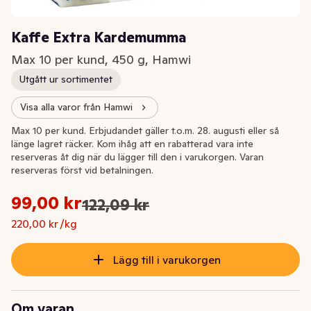
Kaffe Extra Kardemumma
Max 10 per kund, 450 g, Hamwi
Utgått ur sortimentet
Visa alla varor från Hamwi
Extrapris
Max 10 per kund. Erbjudandet gäller t.o.m. 28. augusti eller så
länge lagret räcker. Kom ihåg att en rabatterad vara inte
reserveras åt dig när du lägger till den i varukorgen. Varan
reserveras först vid betalningen.
Styckpris: 220,00 kr /kg
99,00 kr
122,09 kr
Ursprungspriset var: 122,09 kr
Nuvarande pris är: 99,00 kr
220,00 kr /kg
Lägg till i varukorgen
Om varan