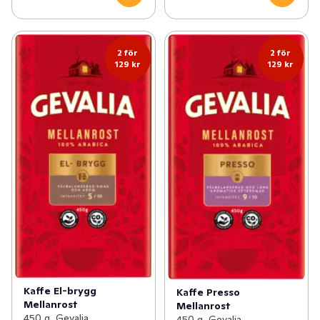
2 för
2 för
129 kr
129 kr
Kaffe El-brygg
Kaffe Presso
Mellanrost
Mellanrost
450 g, Gevalia
450 g, Gevalia