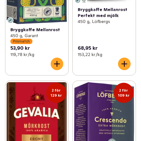
Bryggkaffe Mellanrost
Perfekt med mjölk
450 g, Löfbergs
Bryggkaffe Mellanrost
450 g, Garant
Prismatch
53,90 kr
68,95 kr
119,78 kr /kg
153,22 kr /kg
2 för
2 för
129 kr
109 kr