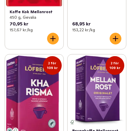
Kaffe Kok Mellanrost
450 g, Gevalia
70,95 kr
68,95 kr
157,67 kr /kg
153,22 kr /kg
2 för
2 för
109 kr
109 kr
Bryggkaffe Mellanrost