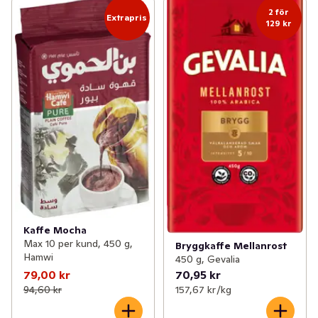
2 för
upplyftande smak och doft – en njutning vid varje 
Extrapris
129 kr
tillfälle.
Kaffe Mocha
Max 10 per kund, 450 g,
Bryggkaffe Mellanrost
Hamwi
450 g, Gevalia
79,00 kr
70,95 kr
94,60 kr
157,67 kr /kg