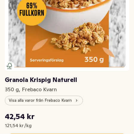
Granola Krispig Naturell
350 g, Frebaco Kvarn
Visa alla varor från Frebaco Kvarn
Styckpris: 121,54 kr /kg
42,54 kr
Nuvarande pris är: 42,54 kr
121,54 kr /kg