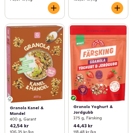
Granola Yoghurt &
Granola Kanel &
Jordgubb
Mandel
375 g, Färsking
400 g, Garant
42,54 kr
44,43 kr
106,35 kr /kg
118,48 kr /kg