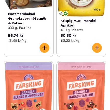
Nötsmörsbakad
Granola Jordnötssmör
Krispig Müsli Mandel
& Kakao
Aprikos
430 g, Paulúns
450 g, Risenta
56,74 kr
50,50 kr
131,95 kr /kg
112,22 kr /kg