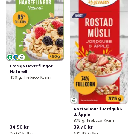
Frasiga Havreflingor
Naturell
450 g, Frebaco Kvarn
Rostad Müsli Jordgubb
& Äpple
375 g, Frebaco Kvarn
34,50 kr
39,70 kr
76,67 kr /kg
105,87 kr /kg