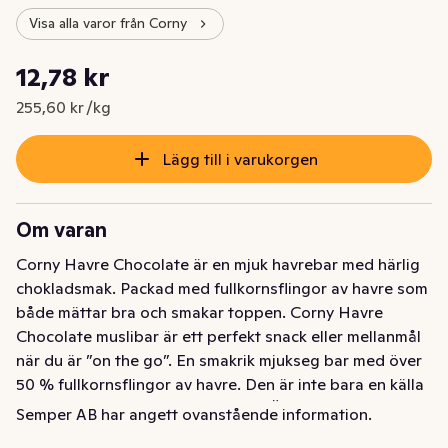
Visa alla varor från Corny
Styckpris: 255,60 kr /kg
12,78 kr
Nuvarande pris är: 12,78 kr
255,60 kr /kg
Lägg till i varukorgen
Om varan
Corny Havre Chocolate är en mjuk havrebar med härlig 
chokladsmak. Packad med fullkornsflingor av havre som 
både mättar bra och smakar toppen. Corny Havre 
Chocolate muslibar är ett perfekt snack eller mellanmål 
när du är ”on the go”. En smakrik mjukseg bar med över 
50 % fullkornsflingor av havre. Den är inte bara en källa 
till fibrer, den är också riktigt god. Är du galen i choklad 
Semper AB har angett ovanstående information.
kommer du att älska den här!