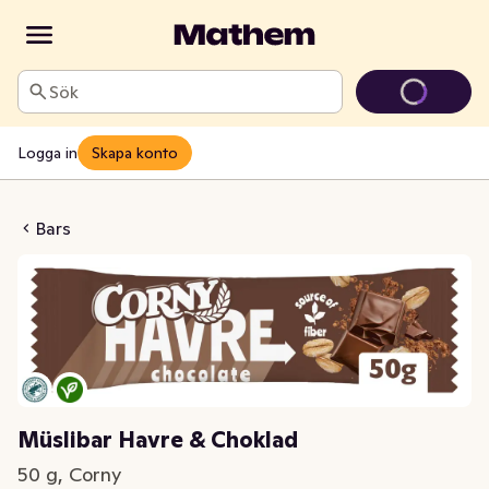
Sök
Logga in
Skapa konto
Havre & Choklad
Bars
Müslibar Havre & Choklad
50 g, Corny