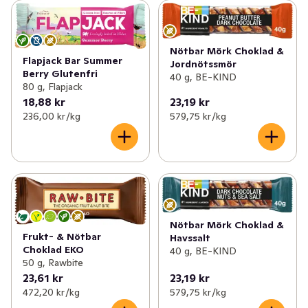
Nötbar Mörk Choklad &
Flapjack Bar Summer
Jordnötssmör
Berry Glutenfri
40 g, BE-KIND
80 g, Flapjack
18,88 kr
23,19 kr
236,00 kr /kg
579,75 kr /kg
Nötbar Mörk Choklad &
Frukt- & Nötbar
Havssalt
Choklad EKO
40 g, BE-KIND
50 g, Rawbite
23,61 kr
23,19 kr
472,20 kr /kg
579,75 kr /kg