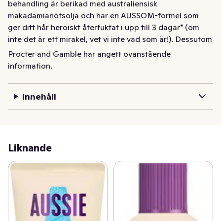
behandling är berikad med australiensisk 
makadamianötsolja och har en AUSSOM-formel som 
ger ditt hår heroiskt återfuktat i upp till 3 dagar* (om 
inte det är ett mirakel, vet vi inte vad som är!). Dessutom 
är den vegansk** och PETA-certifierad cruelty-free! Och 
Procter and Gamble har angett ovanstående
den ikoniska Aussie-doften? Gör dig redo att bli en 
information.
doft-sensation som vänder huvuden! Kombinera den 
med resten av Aussie Miracle Moist-serien för hår så 
Innehåll
återfuktat att du säger adjö till torrt hår. Ta det, törstiga 
lockar! *jämfört med icke-vårdande schampo **Vegansk 
formel: inga ingredienser eller biprodukter från djur
Liknande