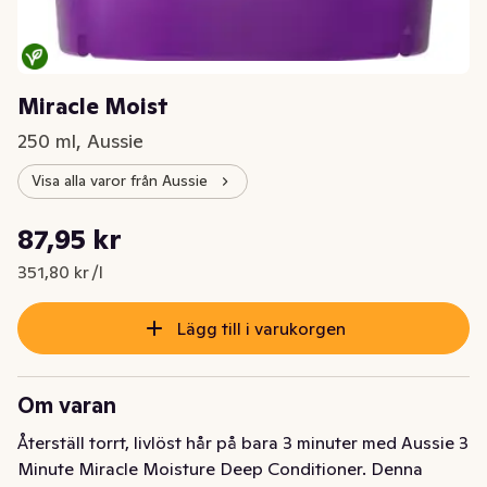
Miracle Moist
250 ml, Aussie
Visa alla varor från Aussie
Styckpris: 351,80 kr /l
87,95 kr
Nuvarande pris är: 87,95 kr
351,80 kr /l
Lägg till i varukorgen
Om varan
Återställ torrt, livlöst hår på bara 3 minuter med Aussie 3 
Minute Miracle Moisture Deep Conditioner. Denna 