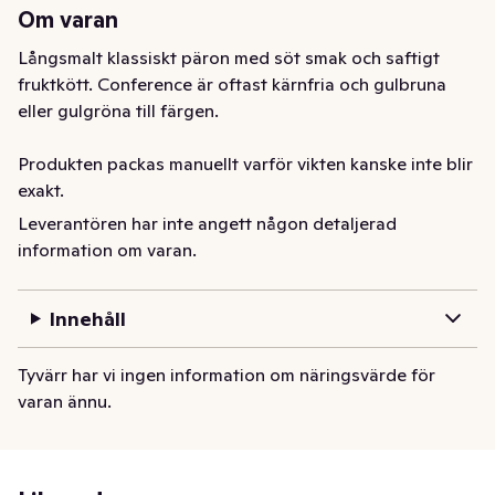
Om varan
Långsmalt klassiskt päron med söt smak och saftigt 
fruktkött. Conference är oftast kärnfria och gulbruna 
eller gulgröna till färgen.

Produkten packas manuellt varför vikten kanske inte blir 
exakt.
Leverantören har inte angett någon detaljerad
Päron Conference i påse Klass1
information om varan.
Innehåll
Tyvärr har vi ingen information om näringsvärde för
varan ännu.