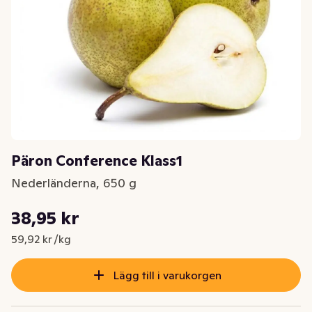
Päron Conference Klass1
Nederländerna, 650 g
Styckpris: 59,92 kr /kg
38,95 kr
Nuvarande pris är: 38,95 kr
59,92 kr /kg
Lägg till i varukorgen