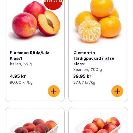
6 för 27 kr
Plommon Röda/Lila
Clementin
Klass1
färdigpackad i påse
Italien, 55 g
Klass1
Spanien, 700 g
4,95 kr
39,95 kr
90,00 kr /kg
57,07 kr /kg