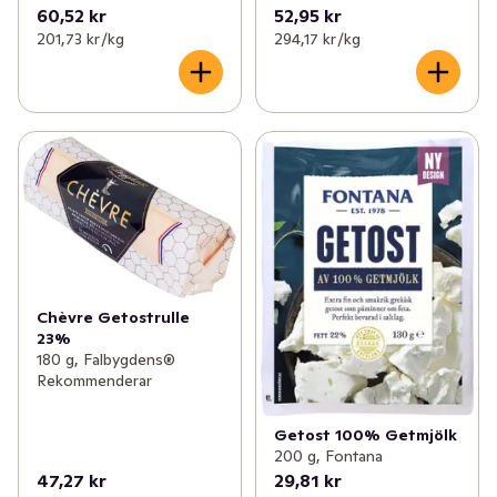
60,52 kr
52,95 kr
201,73 kr /kg
294,17 kr /kg
Chèvre Getostrulle
23%
180 g, Falbygdens®
Rekommenderar
Getost 100% Getmjölk
200 g, Fontana
47,27 kr
29,81 kr