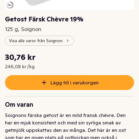
Getost Färsk Chèvre 19%
125 g, Soignon
Visa alla varor från Soignon
Styckpris: 246,08 kr /kg
30,76 kr
Nuvarande pris är: 30,76 kr
246,08 kr /kg
Lägg till i varukorgen
Om varan
Soignons färska getost är en mild fransk chèvre. Den 
har en mjuk konsistent och med sin syrliga smak av 
getmjölk uppskattas den av många. Det här är en ost 
som har en given plats på ostbrickan men också i 