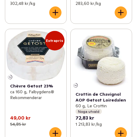
302,48 kr /kg
283,60 kr /kg
Extrapris
Chèvre Getost 23%
ca 160 g, Falbygdens®
Crottin de Chavignol
Rekommenderar
AOP Getost Loiredalen
60 g, Le Crottin
Noga utvald
49,00 kr
72,83 kr
54,85 kr
1 213,83 kr /kg