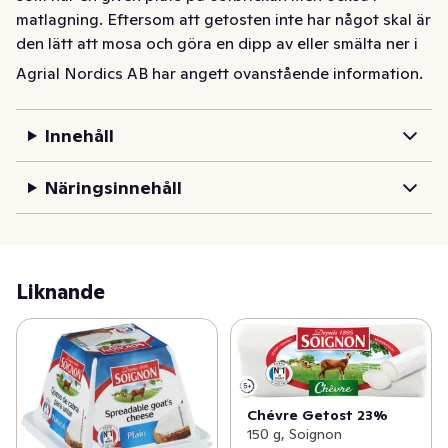
matlagning. Eftersom att getosten inte har något skal är 
den lätt att mosa och göra en dipp av eller smälta ner i 
en sås. Gratinera den på bröd och få en välsmakande 
Agrial Nordics AB har angett ovanstående information.
förrätt.
Innehåll
Näringsinnehåll
Liknande
Chévre Getost 23%
150 g, Soignon