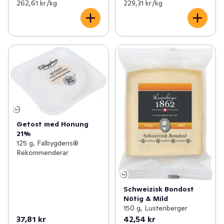
262,61 kr /kg
229,31 kr /kg
Getost med Honung
21%
125 g, Falbygdens®
Rekommenderar
Schweizisk Bondost
Nötig & Mild
150 g, Lustenberger
37,81 kr
42,54 kr