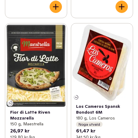
Los Cameros Spansk
Bondost 6M
Fior di Latte Riven
180 g, Los Cameros
Mozzarella
150 g, Maestrella
Noga utvald
26,97 kr
61,47 kr
179,80 kr /kg
341,50 kr /kg