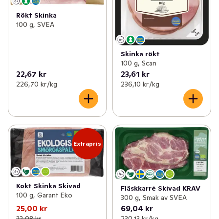
Rökt Skinka
100 g, SVEA
Skinka rökt
100 g, Scan
22,67 kr
23,61 kr
226,70 kr /kg
236,10 kr /kg
Extrapris
Kokt Skinka Skivad
Fläskkarré Skivad KRAV
100 g, Garant Eko
300 g, Smak av SVEA
25,00 kr
69,04 kr
33,08 kr
230,13 kr /kg