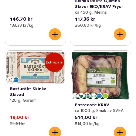
Skinka Rökta Ojämna
Skivor EKO/KRAV Fryst
ca 450 g, Melins
146,70 kr
117,36 kr
183,38 kr /kg
260,80 kr /kg
Extrapris
Basturökt Skinka
Skivad
120 g, Garant
Entrecote KRAV
ca 1000 g, Smak av SVEA
19,00 kr
514,00 kr
23,61 kr
514,00 kr /kg