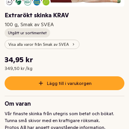
Extrarökt skinka KRAV
100 g, Smak av SVEA
Utgått ur sortimentet
Visa alla varor från Smak av SVEA
Styckpris: 349,50 kr /kg
34,95 kr
Nuvarande pris är: 34,95 kr
349,50 kr /kg
Lägg till i varukorgen
Om varan
Vår finaste skinka från utegris som betat och bökat. 
Tunna små skivor med en kraftigare röksmak.
Protos AB har angett ovanstående information.