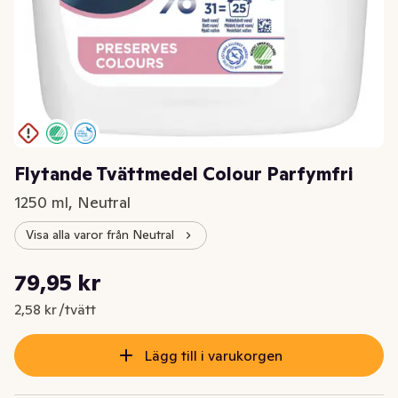
Flytande Tvättmedel Colour Parfymfri
1250 ml, Neutral
Visa alla varor från Neutral
Styckpris: 2,58 kr /tvätt
79,95 kr
Nuvarande pris är: 79,95 kr
2,58 kr /tvätt
Lägg till i varukorgen