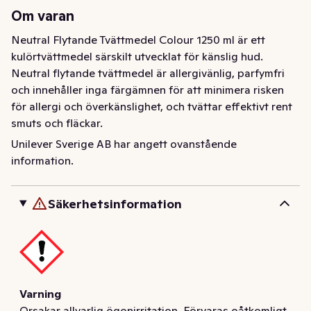
Om varan
Neutral Flytande Tvättmedel Colour 1250 ml är ett 
kulörtvättmedel särskilt utvecklat för känslig hud. 
Neutral flytande tvättmedel är allergivänlig, parfymfri 
och innehåller inga färgämnen för att minimera risken 
för allergi och överkänslighet, och tvättar effektivt rent 
smuts och fläckar. 

Unilever Sverige AB har angett ovanstående
Neutrals tvättmedel är ett allergivänligt tvättmedel som 
information.
är utvecklat tillsammans med Astma- och 
allergiförbundet och är även Svanenmärkt. Dessutom 
Säkerhetsinformation
med 97% bionedbrytbara ingredienser. 

Fördelar med Neutral Flytande Tvättmedel Kulör: 

• Tar effektivt bort smuts och fläckar 

• Tvättar rent även vid låga temperaturer 

Varning
• För maskintvätt och handtvätt 

Orsakar allvarlig ögonirritation. Förvaras oåtkomligt