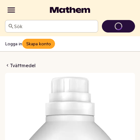
Sök
Logga in
Skapa konto
medel Colour Parfymfri
Tvättmedel