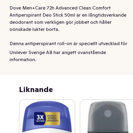
Dove Men+Care 72h Advanced Clean Comfort 
Antiperspirant Deo Stick 50ml är en långtidsverkande 
deodorant som verkligen gör jobbet och håller 
oönskade lukter borta. 

Denna antiperspirant roll-on är speciellt utvecklad för 
män och innehåller Triple Action-teknologi för att ge 72 
Unilever Sverige AB har angett ovanstående
timmars kraftfullt skydd mot lukt och svett, vilket hjälper 
information.
dig att hålla dig fräsch och torr oavsett vad som 
kommer i din väg.

Den milda formulan innehåller ¼ fuktgivande kräm som 
Liknande
stärker huden mot utslag och skav under armarna, så att 
du kan känna dig bekväm hela dagen – från att du 
lämnar hemmet tills du går och lägger dig.

Dove Men+Care sätter omvårdnad och omsorg i 
centrum för en mans förmåga och styrka. Dove 