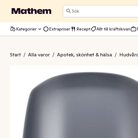
Sök
Kategorier
Extrapriser
Recept
Allt till kräftskivan
vanced Clean Comfort 72h
Start
/
Alla varor
/
Apotek, skönhet & hälsa
/
Hudvår