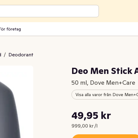
För företag
d
/
Deodorant
Deo Men Stick 
50 ml, Dove Men+Care
Visa alla varor från Dove Men+
Styckpris: 999,00 kr /l
49,95 kr
Nuvarande pris är: 49,95 kr
999,00 kr /l