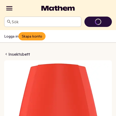
Sök
Logga in
Skapa konto
sect Pumpspray
Insektsbett