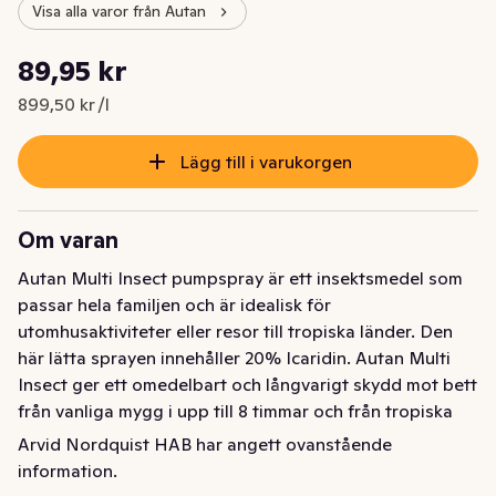
Visa alla varor från Autan
Styckpris: 899,50 kr /l
89,95 kr
Nuvarande pris är: 89,95 kr
899,50 kr /l
Lägg till i varukorgen
Om varan
Autan Multi Insect pumpspray är ett insektsmedel som 
passar hela familjen och är idealisk för 
utomhusaktiviteter eller resor till tropiska länder. Den 
här lätta sprayen innehåller 20% Icaridin. Autan Multi 
Insect ger ett omedelbart och långvarigt skydd mot bett 
från vanliga mygg i upp till 8 timmar och från tropiska 
mygg, tigermygg, hästflugor och fästingar i upp till 4 
Arvid Nordquist HAB har angett ovanstående
timmar. Håll utom räckhåll för barn och husdjur. Läs på 
information.
etiketten för andra försiktighetsåtgärder och 