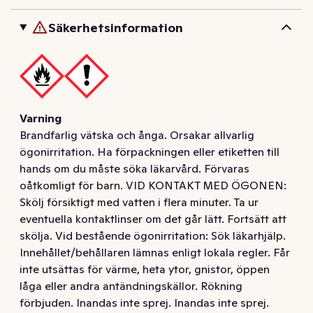
användningssätt. Ha förpackningen eller etiketten till 
Säkerhetsinformation
hands om du måste söka läkarvård. Förvaras oåtkomligt 
för barn. Inandas inte sprej. VID KONTAKT MED 
ÖGONEN: Skölj försiktigt med vatten i flera minuter. Ta 
ur eventuella kontaktlinser om det går lätt. Fortsätt att 
skölja. Vid bestående ögonirritation: Sök läkarhjälp. 
Innehållet/behållaren lämnas enligt lokala regler. Får 
Varning
inte utsättas för värme, heta ytor, gnistor, öppen låga 
Brandfarlig vätska och ånga. Orsakar allvarlig
eller andra antändningskällor. Rökning förbjuden
ögonirritation. Ha förpackningen eller etiketten till
hands om du måste söka läkarvård. Förvaras
oåtkomligt för barn. VID KONTAKT MED ÖGONEN:
Skölj försiktigt med vatten i flera minuter. Ta ur
eventuella kontaktlinser om det går lätt. Fortsätt att
skölja. Vid bestående ögonirritation: Sök läkarhjälp.
Innehållet/behållaren lämnas enligt lokala regler. Får
inte utsättas för värme, heta ytor, gnistor, öppen
låga eller andra antändningskällor. Rökning
förbjuden. Inandas inte sprej. Inandas inte sprej.