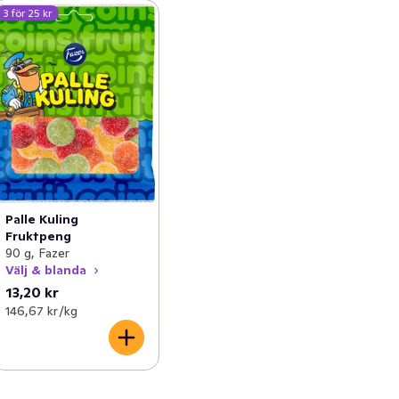
3 för 25 kr
Palle Kuling
Fruktpeng
90 g, Fazer
Välj & blanda
13,20 kr
146,67 kr /kg