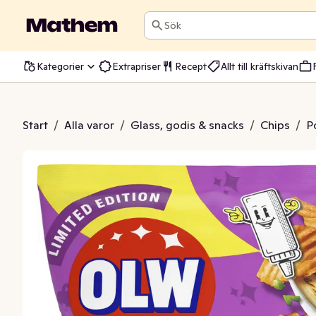
Sök
Kategorier
Extrapriser
Recept
Allt till kräftskivan
s Kebab Vitlök
Start
/
Alla varor
/
Glass, godis & snacks
/
Chips
/
P