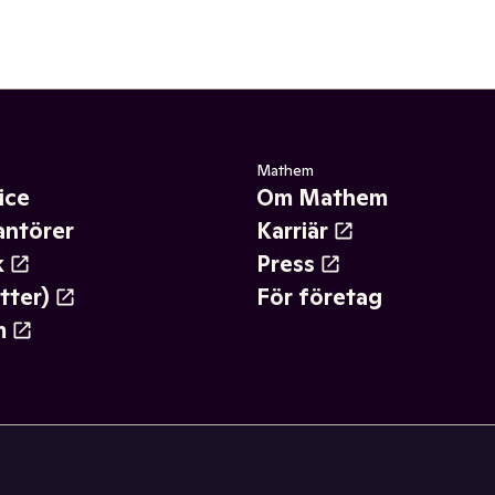
Mathem
ice
Om Mathem
antörer
Karriär
k
Press
tter)
För företag
m