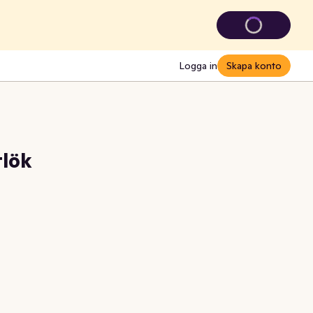
Logga in
Skapa konto
tlök