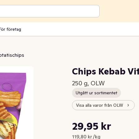
För företag
otatischips
Chips Kebab Vi
250 g, OLW
Utgått ur sortimentet
Visa alla varor från OLW
Styckpris: 119,80 kr /kg
29,95 kr
Nuvarande pris är: 29,95 kr
119,80 kr /kg