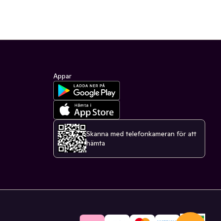
Appar
Skanna med telefonkameran för att
hämta