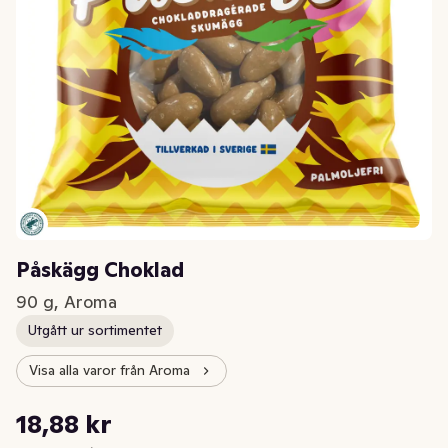
Påskägg Choklad
90 g, Aroma
Utgått ur sortimentet
Visa alla varor från Aroma
Styckpris: 209,78 kr /kg
18,88 kr
Nuvarande pris är: 18,88 kr