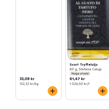
Svart Tryffelolja
60 g, Stefania Calugi
Noga utvald
33,08 kr
61,47 kr
132,32 kr /kg
1 024,50 kr /l