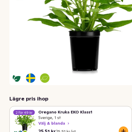
Lägre pris ihop
Oregano Kruka EKO Klass1
2 för 49 kr
Sverige, 1 st
Välj & blanda
Nuvarande pris är: 25,51 kr
Styckpris: 25,51 kr /st
25,51 kr
25,51 kr /st