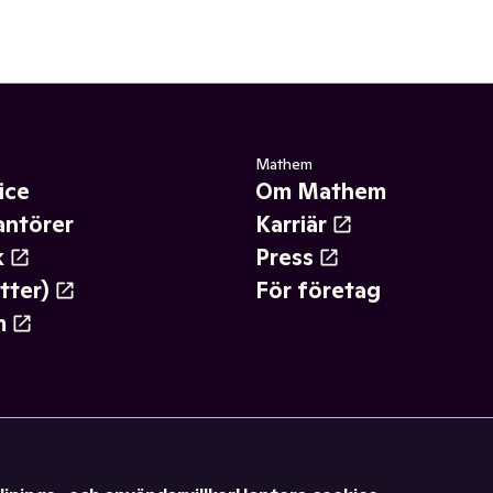
Mathem
ice
Om Mathem
antörer
Karriär
k
Press
tter)
För företag
m