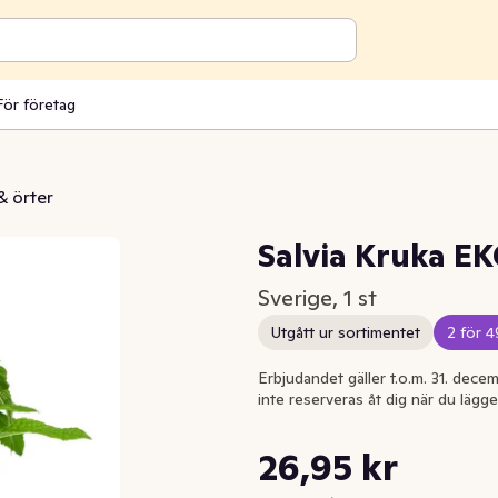
För företag
& örter
Salvia Kruka EK
Sverige, 1 st
Utgått ur sortimentet
2 för 4
Erbjudandet gäller t.o.m. 31. decem
inte reserveras åt dig när du lägge
Styckpris: 26,95 kr /st
26,95 kr