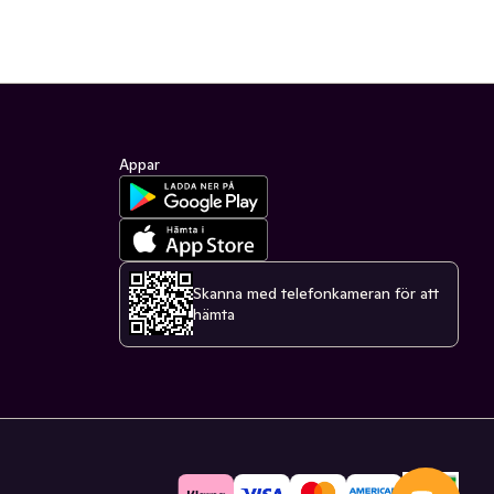
Appar
Skanna med telefonkameran för att
hämta