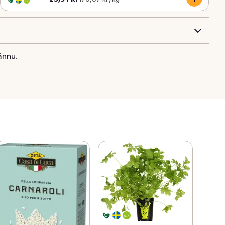
ännu.