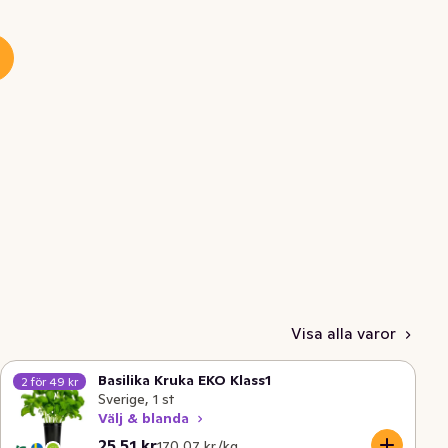
Visa alla varor
Basilika Kruka EKO Klass1
2 för 49 kr
Sverige, 1 st
Välj & blanda
Nuvarande pris är: 25,51 kr
Styckpris: 170,07 kr /kg
25,51 kr
170,07 kr /kg