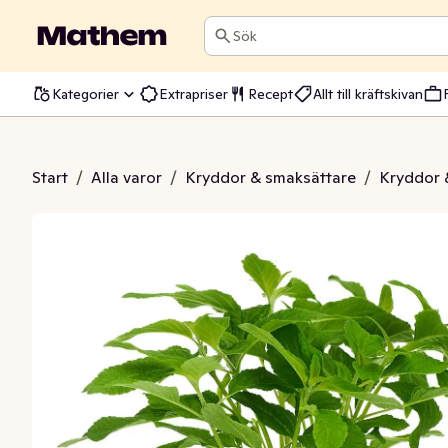
Sök
Kategorier
Extrapriser
Recept
Allt till kräftskivan
Kruka EKO Klass1
Start
/
Alla varor
/
Kryddor & smaksättare
/
Kryddor 