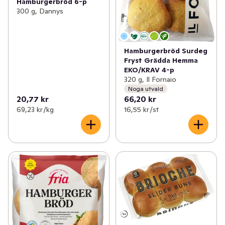
Hamburgerbröd 6-p
300 g, Dannys
Hamburgerbröd Surdeg
Fryst Grädda Hemma
EKO/KRAV 4-p
320 g, Il Fornaio
Noga utvald
20,77 kr
66,20 kr
69,23 kr /kg
16,55 kr /st