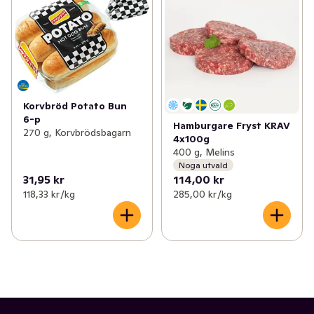
Korvbröd Potato Bun
6-p
Hamburgare Fryst KRAV
270 g, Korvbrödsbagarn
4x100g
400 g, Melins
Noga utvald
31,95 kr
114,00 kr
118,33 kr /kg
285,00 kr /kg