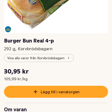
Burger Bun Real 4-p
292 g, Korvbrödsbagarn
Visa alla varor från Korvbrödsbagarn
Styckpris: 105,99 kr /kg
30,95 kr
Nuvarande pris är: 30,95 kr
105,99 kr /kg
Lägg till i varukorgen
Om varan