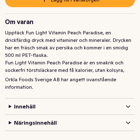
Om varan
Upptäck Fun Light Vitamin Peach Paradise, en 
drickfärdig dryck med vitaminer och mineraler. Drycken 
har en fräsch smak av persika och kommer i en smidig 
500 ml PET-flaska. 

Fun Light Vitamin Peach Paradise är en smakrik och 
sockerfri törstsläckare med få kalorier, utan kolsyra, 
som ger dig en boost av vitaminer i alla dagens stunder 
Orkla Foods Sverige AB har angett ovanstående
? när helst det passar dig!

information.
Innehåller endast naturliga aromer. Innehåller en 
fenylalaninkälla.

Innehåll
Vitamin B6, niacin och magnesium bidrar till normal 
energiomsättning och till minskad trötthet. Vitamin B6 
Näringsinnehåll
och zink bidrar också till&#8239;immunförsvarets 
normala funktion. Drick Fun Light Vitamin Boost ready 
to drink som en del av en mångsidig och balanserad 