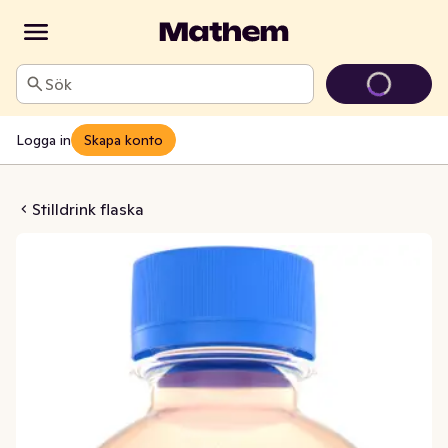
Sök
Logga in
Skapa konto
ch Paradise Drickfärdig
Stilldrink flaska