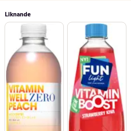
kost och en hälsosam livsstil.

Kom ihåg att panta din flaska, så gör du även något 
Liknande
gott för miljön. 

Serveras väl kyld för maximal njutning.