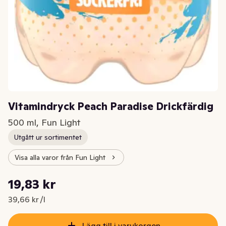
Vitamindryck Peach Paradise Drickfärdig
500 ml, Fun Light
Utgått ur sortimentet
Visa alla varor från Fun Light
Styckpris: 39,66 kr /l
19,83 kr
Nuvarande pris är: 19,83 kr
39,66 kr /l
Lägg till i varukorgen