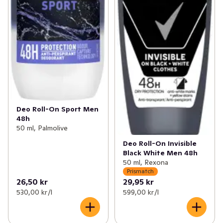
Verklig styrka visas genom den omsorg du ger till de 
människor som betyder något - och det inkluderar dig. 

Oavsett om du letar efter en spray deo för män som gör 
att du känner dig fräsch och torr hela dagen eller en 
body wash som håller huden återfuktad, är Dove 
Men+Care-produkterna utformade för att skydda och 
ta hand om din hud.
Deo Roll-On Sport Men
48h
50 ml, Palmolive
Deo Roll-On Invisible
Black White Men 48h
50 ml, Rexona
Prismatch
26,50 kr
29,95 kr
530,00 kr /l
599,00 kr /l