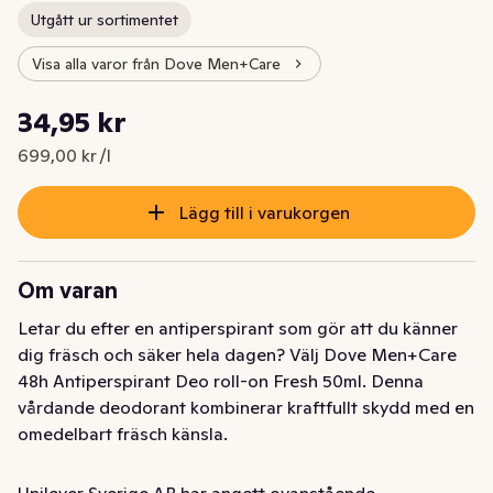
Utgått ur sortimentet
Visa alla varor från Dove Men+Care
Styckpris: 699,00 kr /l
34,95 kr
Nuvarande pris är: 34,95 kr
699,00 kr /l
Lägg till i varukorgen
Om varan
Letar du efter en antiperspirant som gör att du känner 
dig fräsch och säker hela dagen? Välj Dove Men+Care 
48h Antiperspirant Deo roll-on Fresh 50ml. Denna 
vårdande deodorant kombinerar kraftfullt skydd med en 
omedelbart fräsch känsla. 

Formulan innehåller kraftfulla antiperspiranta 