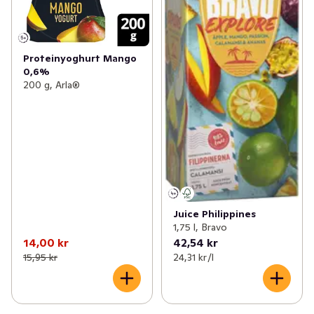
Proteinyoghurt Mango
0,6%
200 g, Arla®
Juice Philippines
1,75 l, Bravo
14,00 kr
42,54 kr
15,95 kr
24,31 kr /l