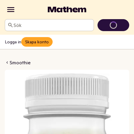
Sök
Logga in
Skapa konto
an, Ananas & Kokos
Smoothie