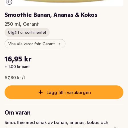
Smoothie Banan, Ananas & Kokos
250 ml, Garant
Utgått ur sortimentet
Visa alla varor från Garant
Styckpris: 67,80 kr /l
16,95 kr
Nuvarande pris är: 16,95 kr
+ 1,00 kr pant
67,80 kr /l
Lägg till i varukorgen
Om varan
Smoothie med smak av banan, ananas, kokos och 