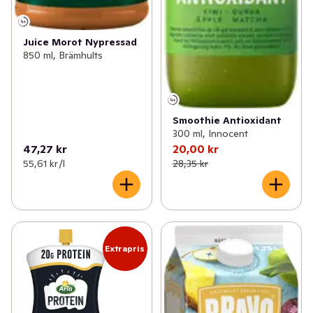
Juice Morot Nypressad
850 ml, Brämhults
Smoothie Antioxidant
300 ml, Innocent
47,27 kr
20,00 kr
55,61 kr /l
28,35 kr
Extrapris