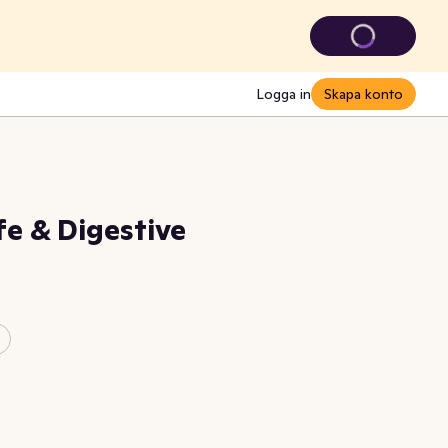
Logga in
Skapa konto
e & Digestive