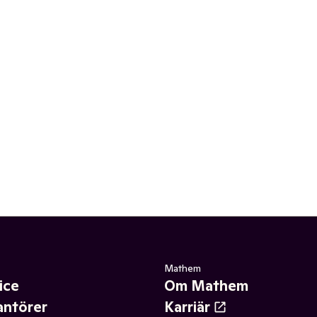
Mathem
ice
Om Mathem
antörer
Karriär