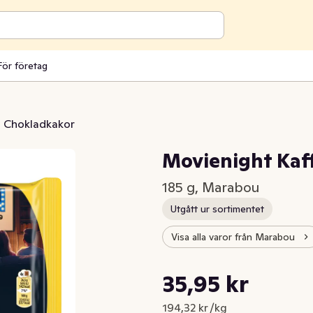
För företag
Chokladkakor
Movienight Kaff
185 g, Marabou
Utgått ur sortimentet
Visa alla varor från Marabou
Styckpris: 194,32 kr /kg
35,95 kr
Nuvarande pris är: 35,95 kr
194,32 kr /kg