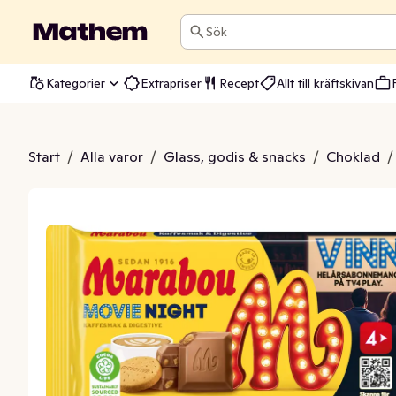
Sök
Kategorier
Extrapriser
Recept
Allt till kräftskivan
t Kaffe & Digestive
Start
/
Alla varor
/
Glass, godis & snacks
/
Choklad
/