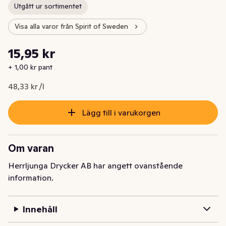
Utgått ur sortimentet
Visa alla varor från Spirit of Sweden
Styckpris: 48,33 kr /l
15,95 kr
Nuvarande pris är: 15,95 kr
+ 1,00 kr pant
48,33 kr /l
Lägg till i varukorgen
Om varan
Herrljunga Drycker AB har angett ovanstående
information.
Innehåll