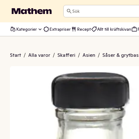
Sök
Kategorier
Extrapriser
Recept
Allt till kräftskivan
tjap Manis
Start
/
Alla varor
/
Skafferi
/
Asien
/
Såser & grytbas