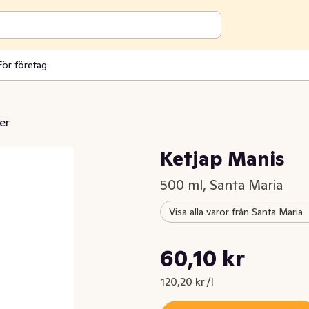
För företag
er
Ketjap Manis
500 ml, Santa Maria
Visa alla varor från Santa Maria
Styckpris: 120,20 kr /l
60,10 kr
Nuvarande pris är: 60,10 kr
120,20 kr /l