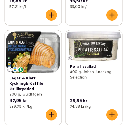
18,88 kr
16,50 kr
57,21 kr /l
33,00 kr /l
Potatissallad
400 g, Johan Jureskog
Selection
Lagat & Klart
Kycklingbröstfilé
Grillkryddad
200 g, Guldfågeln
47,95 kr
29,95 kr
239,75 kr /kg
74,88 kr /kg