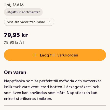
1 st, MAM
Utgått ur sortimentet
Visa alla varor från MAM
Styckpris: 79,95 kr /st
79,95 kr
Nuvarande pris är: 79,95 kr
79,95 kr /st
Lägg till i varukorgen
Om varan
Nappflaska som är perfekt till nyfödda och motverkar 
kolik tack vare ventilerad botten. Läckagesäkert lock 
som även kan användas som mått. Nappflaskan kan 
enkelt steriliseras i mikron.