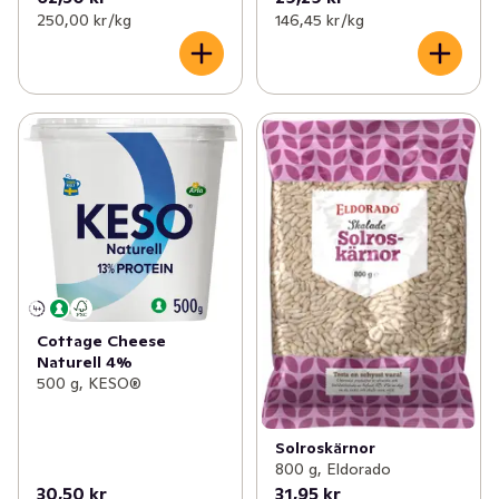
250,00 kr /kg
146,45 kr /kg
Cottage Cheese
Naturell 4%
500 g, KESO®
Solroskärnor
800 g, Eldorado
30,50 kr
31,95 kr