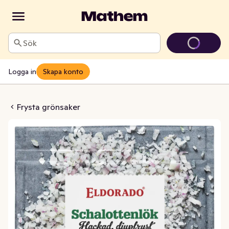
Sök
Logga in
Skapa konto
nlök Hackad Fryst
Frysta grönsaker