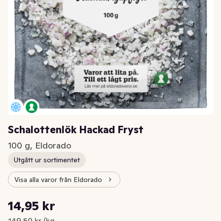
Schalottenlök Hackad Fryst
100 g, Eldorado
Utgått ur sortimentet
Visa alla varor från Eldorado
Styckpris: 149,50 kr /kg
14,95 kr
Nuvarande pris är: 14,95 kr
149,50 kr /kg