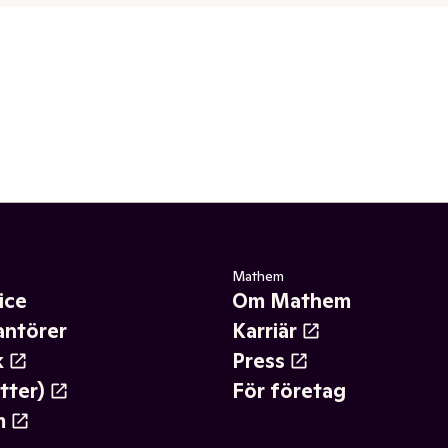
Mathem
ice
Om Mathem
antörer
Karriär
k
Press
tter)
För företag
m