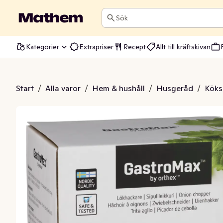
Sök
Kategorier
Extrapriser
Recept
Allt till kräftskivan
ackare 12,5cm
Start
/
Alla varor
/
Hem & hushåll
/
Husgeråd
/
Köks