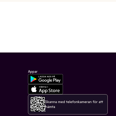
Appar
Skanna med telefonkameran för att
hämta