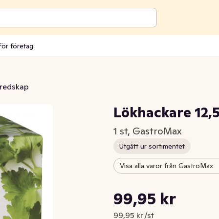
För företag
redskap
Lökhackare 12,
1 st, GastroMax
Utgått ur sortimentet
Visa alla varor från GastroMax
Styckpris: 99,95 kr /st
99,95 kr
Nuvarande pris är: 99,95 kr
99,95 kr /st