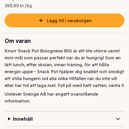
Nuvarande pris är: 25,51 kr
289,89 kr /kg
Lägg till i varukorgen
Om varan
Knorr Snack Pot Bolognese BIG är ett lite större varmt 
mini-mål som passar perfekt när du är hungrig! Som en 
lätt lunch, efter skolan, innan träning, för att hålla 
energin uppe - Snack Pot hjälper dig snabbt och smidigt 
att stilla hungern vid alla olika tillfällen när du inte vill 
eller har tid att laga mat. Fyll på med hett vatten, vänta 5 
min och ät sen en god och smakrik Pasta Bolognese. En 
Unilever Sverige AB har angett ovanstående
lättare måltid på 5 min. Gjord med naturliga 
information.
ingredienser. En Snack Pot är 1 portion. Knorr Snack Pot 
BIG är 30% större än våra standard snack pots och 
Innehåll
finns i två olika smaker – Pasta Bolognese och Pasta 
Carbonara.