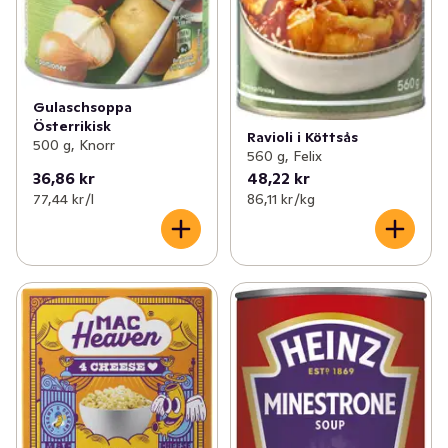
Gulaschsoppa
Österrikisk
Ravioli i Köttsås
500 g, Knorr
560 g, Felix
36,86 kr
48,22 kr
77,44 kr /l
86,11 kr /kg