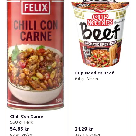
Cup Noodles Beef
64 g, Nissin
Chili Con Carne
560 g, Felix
54,85 kr
21,29 kr
97,95 kr /kg
332,66 kr /kg