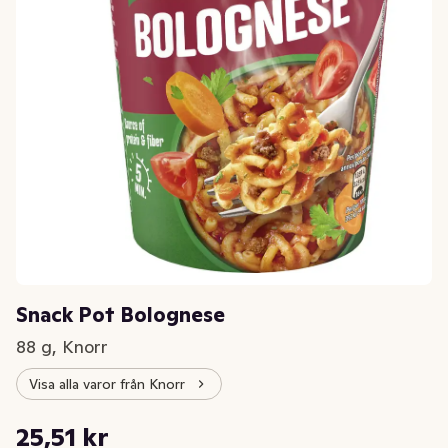
Snack Pot Bolognese
88 g, Knorr
Visa alla varor från Knorr
Styckpris: 289,89 kr /kg
25,51 kr