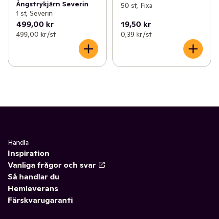
Ångstrykjärn Severin
50 st, Fixa
1 st, Severin
499,00 kr
19,50 kr
499,00 kr /st
0,39 kr /st
Handla
Inspiration
Vanliga frågor och svar
Så handlar du
Hemleverans
Färskvarugaranti