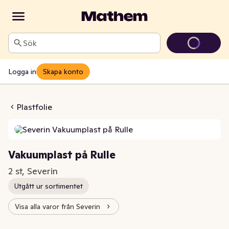
Sök
Logga in
Skapa konto
last på Rulle
Plastfolie
Vakuumplast på Rulle
2 st, Severin
Utgått ur sortimentet
Visa alla varor från Severin
Styckpris: 99,50 kr /st