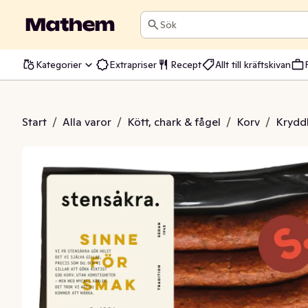
Sök
Kategorier
Extrapriser
Recept
Allt till kräftskivan
rjolök & Sambal Oelek
Start
/
Alla varor
/
Kött, chark & fågel
/
Korv
/
Krydd