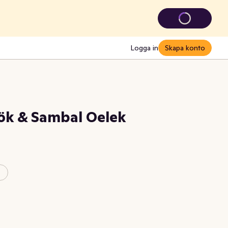
Logga in
Skapa konto
lök & Sambal Oelek