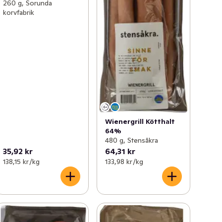
260 g, Sorunda
korvfabrik
Wienergrill Kötthalt
64%
480 g, Stensåkra
35,92 kr
64,31 kr
138,15 kr /kg
133,98 kr /kg