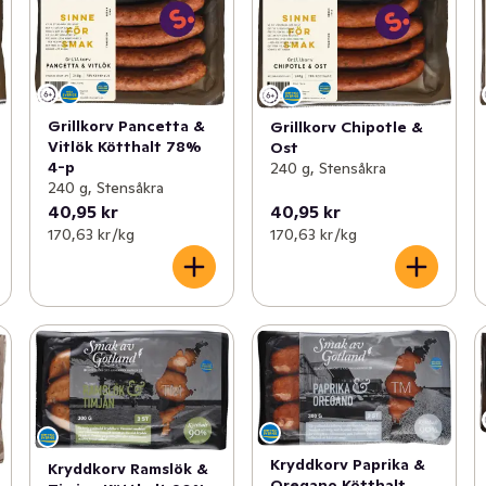
Grillkorv Pancetta &
Grillkorv Chipotle &
Vitlök Kötthalt 78%
Ost
4-p
240 g, Stensåkra
240 g, Stensåkra
40,95 kr
40,95 kr
170,63 kr /kg
170,63 kr /kg
Kryddkorv Paprika &
Kryddkorv Ramslök &
Oregano Kötthalt