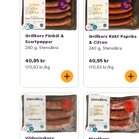
Grillkorv Fänkål &
Grillkorv Rökt Paprika
Svartpeppar
& Citron
240 g, Stensåkra
240 g, Stensåkra
40,95 kr
40,95 kr
170,63 kr /kg
170,63 kr /kg
Vildsvinskorv
Hjortkorv