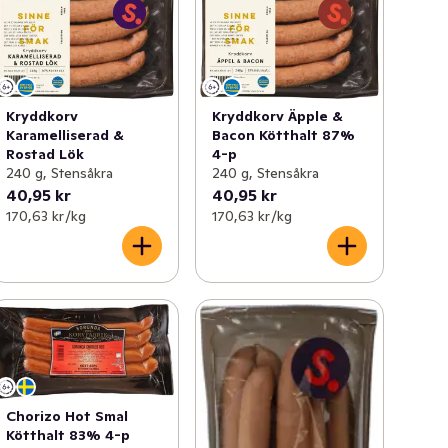
Kryddkorv
Kryddkorv Äpple &
Karamelliserad &
Bacon Kötthalt 87%
Rostad Lök
4-p
240 g, Stensåkra
240 g, Stensåkra
40,95 kr
40,95 kr
170,63 kr /kg
170,63 kr /kg
Chorizo Hot Smal
Kötthalt 83% 4-p