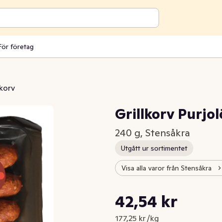
För företag
korv
Grillkorv Purjo
240 g, Stensåkra
Utgått ur sortimentet
Visa alla varor från Stensåkra
Styckpris: 177,25 kr /kg
42,54 kr
Nuvarande pris är: 42,54 kr
177,25 kr /kg