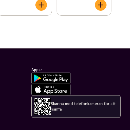
Appar
Skanna med telefonkameran för att
hämta