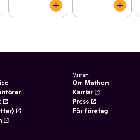
Mathem
ice
Om Mathem
antörer
Karriär
k
Press
tter)
För företag
m