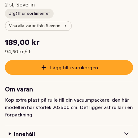
2 st, Severin
Utgått ur sortimentet
Visa alla varor från Severin
Styckpris: 94,50 kr /st
189,00 kr
Nuvarande pris är: 189,00 kr
94,50 kr /st
Lägg till i varukorgen
Om varan
Köp extra plast på rulle till din vacuumpackare, den här 
modellen har storlek 20x600 cm. Det ligger 2st rullar i en 
förpackning.
Innehåll