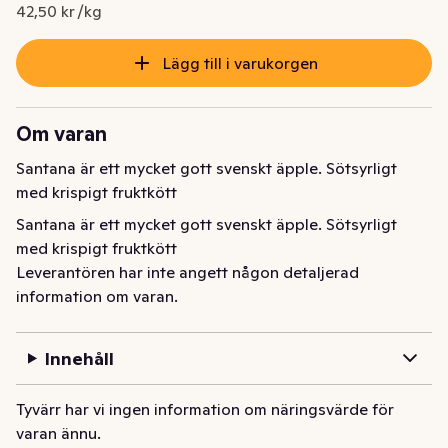
Nuvarande pris är: 5,95 kr
42,50 kr /kg
Lägg till i varukorgen
Om varan
Santana är ett mycket gott svenskt äpple. Sötsyrligt 
med krispigt fruktkött
Santana är ett mycket gott svenskt äpple. Sötsyrligt 
med krispigt fruktkött
Leverantören har inte angett någon detaljerad
information om varan.
Innehåll
Tyvärr har vi ingen information om näringsvärde för
varan ännu.