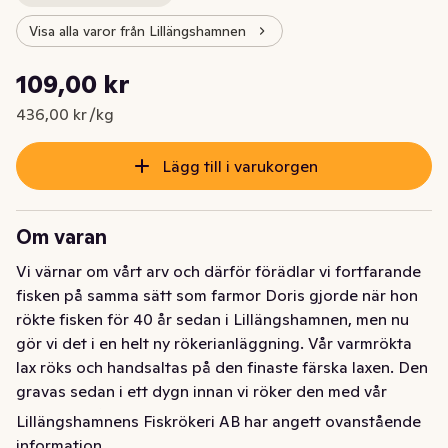
Visa alla varor från Lillängshamnen
Styckpris: 436,00 kr /kg
109,00 kr
Nuvarande pris är: 109,00 kr
436,00 kr /kg
Lägg till i varukorgen
Om varan
Vi värnar om vårt arv och därför förädlar vi fortfarande 
fisken på samma sätt som farmor Doris gjorde när hon 
rökte fisken för 40 år sedan i Lillängshamnen, men nu 
gör vi det i en helt ny rökerianläggning. Vår varmrökta 
lax röks och handsaltas på den finaste färska laxen. Den 
gravas sedan i ett dygn innan vi röker den med vår 
hemliga spånblandning som farmor Doris tog fram. Det 
Lillängshamnens Fiskrökeri AB har angett ovanstående
unika med spånblandningen är att den ger laxen den 
information.