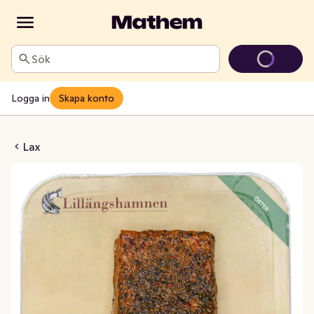
Sök
Logga in
Skapa konto
mrökt Örtmarinerad
Lax