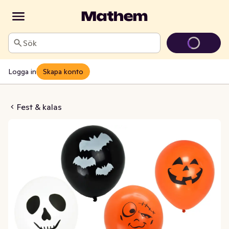
Sök
Logga in
Skapa konto
ange, Svart & Vit
Fest & kalas