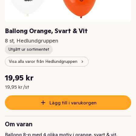
Ballong Orange, Svart & Vit
8 st, Hedlundgruppen
Utgått ur sortimentet
Visa alla varor från Hedlundgruppen
Styckpris: 19,95 kr /st
19,95 kr
Nuvarande pris är: 19,95 kr
19,95 kr /st
Lägg till i varukorgen
Om varan
Ballong 8-p med 4 olika motiv i orange, svart & vit.