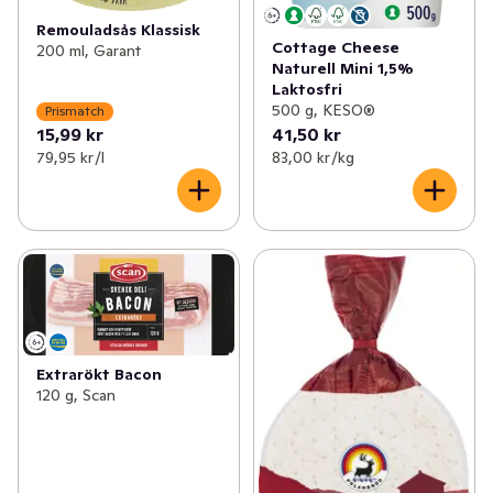
Remouladsås Klassisk
Cottage Cheese
200 ml, Garant
Naturell Mini 1,5%
Laktosfri
500 g, KESO®
Prismatch
15,99 kr
41,50 kr
79,95 kr /l
83,00 kr /kg
Extrarökt Bacon
120 g, Scan