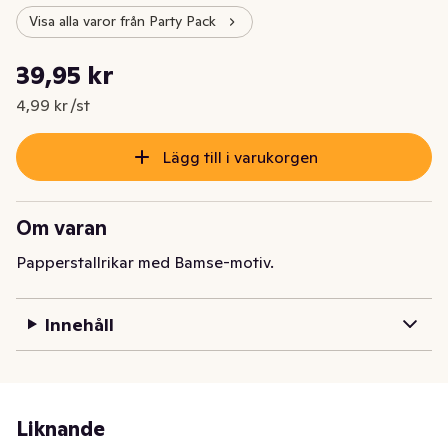
Visa alla varor från Party Pack
Styckpris: 4,99 kr /st
39,95 kr
Nuvarande pris är: 39,95 kr
4,99 kr /st
Lägg till i varukorgen
Om varan
Papperstallrikar med Bamse-motiv.
Innehåll
Liknande