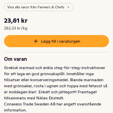
Visa alla varor från Farmers & Chefs
Styckpris: 262,33 kr /kg
23,61 kr
Nuvarande pris är: 23,61 kr
262,33 kr /kg
Lägg till i varukorgen
Om varan
Grekisk marinad och enkla steg-för-steg-instruktioner 
för att laga en god grönsaksplåt. Innehåller inga 
tillsatser eller konserveringsmedel. Blanda marinaden 
med grönsaker, rosta i ugnen och toppa med fetaost så 
är middagen klar!  Enkelt och jättegott! Framtaget 
tillsammans med Niklas Ekstedt.
Conaxess Trade Sweden AB har angett ovanstående
information.