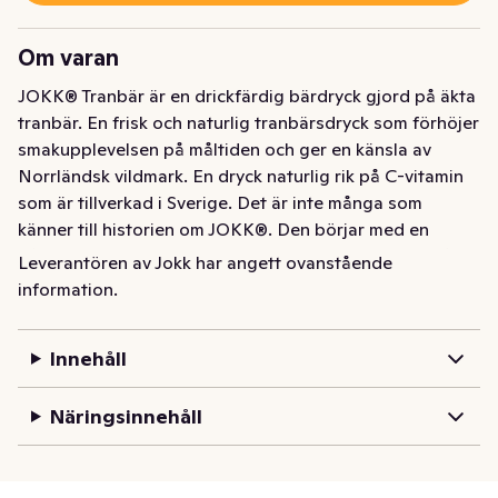
Om varan
JOKK® Tranbär är en drickfärdig bärdryck gjord på äkta 
tranbär. En frisk och naturlig tranbärsdryck som förhöjer 
smakupplevelsen på måltiden och ger en känsla av 
Norrländsk vildmark. En dryck naturlig rik på C-vitamin 
som är tillverkad i Sverige. Det är inte många som 
känner till historien om JOKK®. Den börjar med en 
påhittig norrländsk landshövding som ville ta vara på 
Leverantören av Jokk har angett ovanstående
det vildmarken hade att erbjuda och redan 1972 
information.
lanserades den första bärdrycken. Läs mer om vad 
JOKK® betyder och hitta massa spännande recept på 
Innehåll
jokk.se
Näringsinnehåll