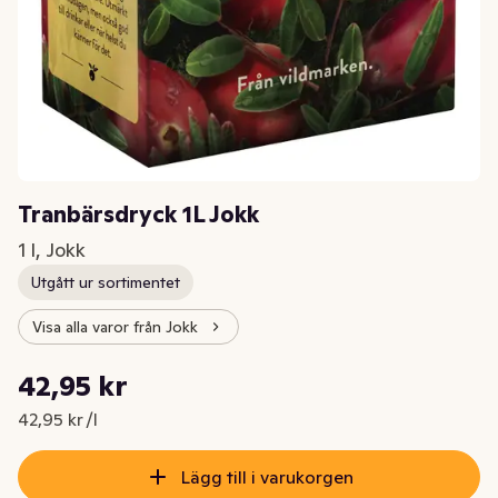
Tranbärsdryck 1L Jokk
1 l, Jokk
Utgått ur sortimentet
Visa alla varor från Jokk
Styckpris: 42,95 kr /l
42,95 kr
Nuvarande pris är: 42,95 kr
42,95 kr /l
Lägg till i varukorgen