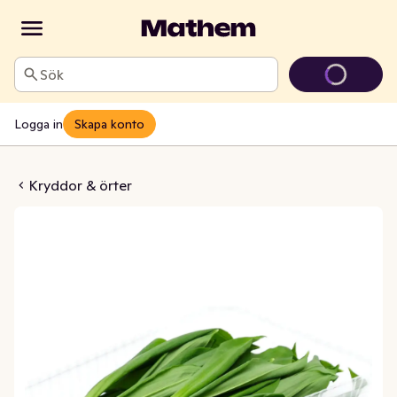
Sök
Logga in
Skapa konto
lök Klass1
Kryddor & örter