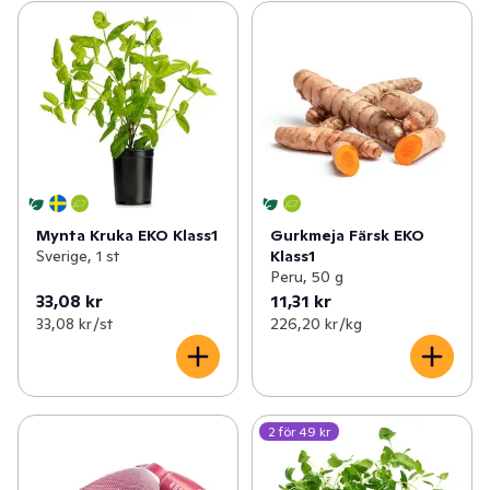
Mynta Kruka EKO Klass1
Gurkmeja Färsk EKO
Sverige, 1 st
Klass1
Peru, 50 g
33,08 kr
11,31 kr
33,08 kr /st
226,20 kr /kg
2 för 49 kr