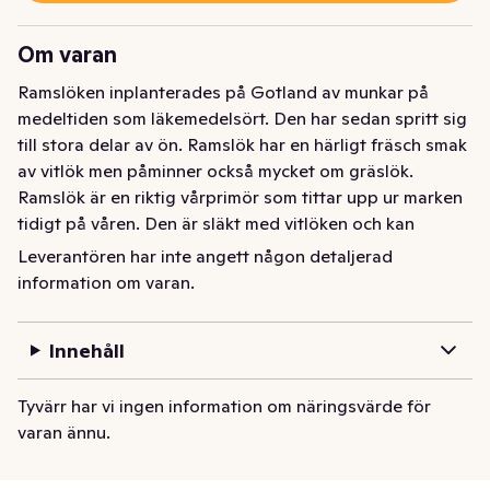
Om varan
Ramslöken inplanterades på Gotland av munkar på 
medeltiden som läkemedelsört. Den har sedan spritt sig 
till stora delar av ön. Ramslök har en härligt fräsch smak 
av vitlök men påminner också mycket om gräslök.

Ramslök är en riktig vårprimör som tittar upp ur marken 
tidigt på våren. Den är släkt med vitlöken och kan 
användas som smaksättare i all typ av matlagning. Går 
Leverantören har inte angett någon detaljerad
utmärkt att frysa precis som persilja.
information om varan.
Ramslök klass1
Innehåll
Tyvärr har vi ingen information om näringsvärde för
varan ännu.