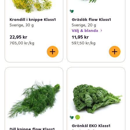
Krondill i knippe Klass1
Gräslök flow Klass1
Sverige, 30 g
Sverige, 20 g
Välj & blanda
22,95 kr
11,95 kr
765,00 kr /kg
597,50 kr /kg
Grönkål EKO Klass1
Dill knippe flow Klass1