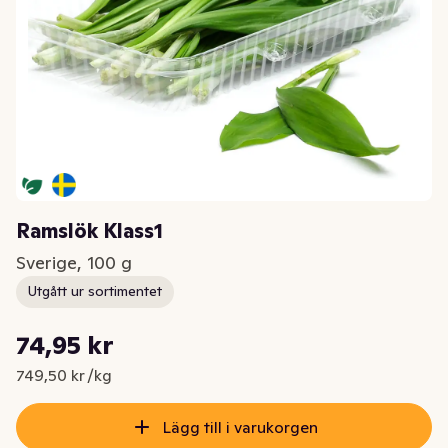
Ramslök Klass1
Sverige, 100 g
Utgått ur sortimentet
Styckpris: 749,50 kr /kg
74,95 kr
Nuvarande pris är: 74,95 kr
749,50 kr /kg
Lägg till i varukorgen