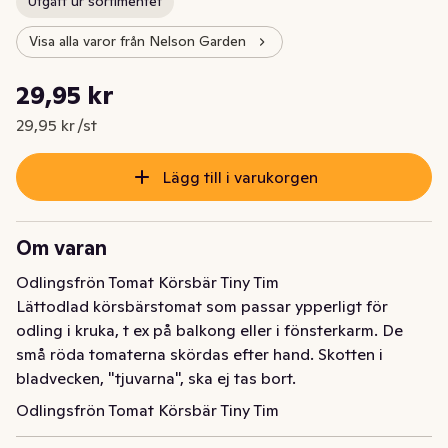
Utgått ur sortimentet
Visa alla varor från Nelson Garden
Styckpris: 29,95 kr /st
29,95 kr
Nuvarande pris är: 29,95 kr
29,95 kr /st
Lägg till i varukorgen
Om varan
Odlingsfrön Tomat Körsbär Tiny Tim

Lättodlad körsbärstomat som passar ypperligt för 
odling i kruka, t ex på balkong eller i fönsterkarm. De 
små röda tomaterna skördas efter hand. Skotten i 
bladvecken, "tjuvarna", ska ej tas bort.
Odlingsfrön Tomat Körsbär Tiny Tim