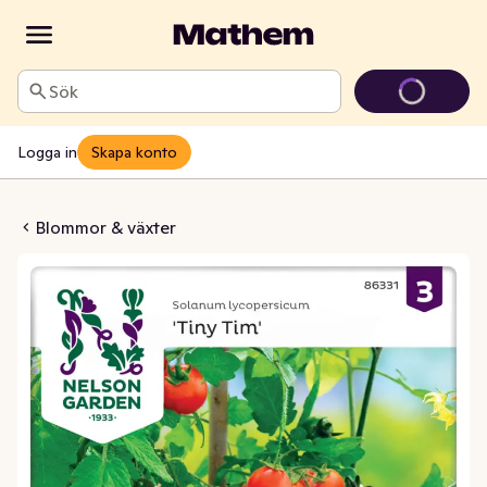
Sök
Logga in
Skapa konto
omat Körsbär Tiny Tim
Blommor & växter