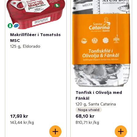
Makrillfiléer i Tomatsås
MSC
125 g, Eldorado
Tonfisk i Olivolja med
Fänkål
120 g, Santa Catarina
Noga utvald
17,93 kr
68,10 kr
143,44 kr /kg
810,71 kr /kg