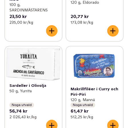
120 g, Eldorado
100 g,
SARDINMÄSTARENS
23,50 kr
20,77 kr
235,00 kr /kg
173,08 kr /kg
Sardeller i Olivolja
Makrillfiléer i Curry och
50 g, Yurrita
Piri-Piri
120 g, Manná
Noga utvald
Noga utvald
56,74 kr
61,47 kr
2 026,43 kr /kg
512,25 kr /kg