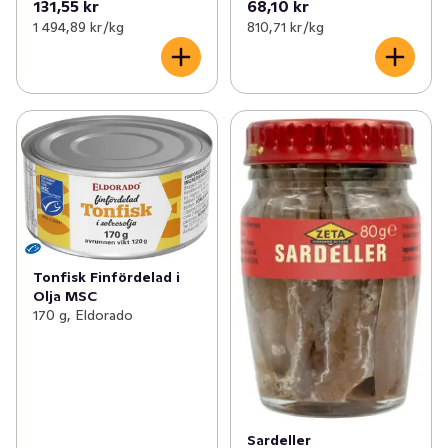
131,55 kr
68,10 kr
1 494,89 kr /kg
810,71 kr /kg
Tonfisk Finfördelad i
Olja MSC
170 g, Eldorado
Sardeller