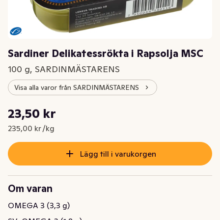
Sardiner Delikatessrökta i Rapsolja MSC
100 g, SARDINMÄSTARENS
Visa alla varor från SARDINMÄSTARENS
Styckpris: 235,00 kr /kg
23,50 kr
Nuvarande pris är: 23,50 kr
235,00 kr /kg
Lägg till i varukorgen
Om varan
OMEGA 3 (3,3 g)