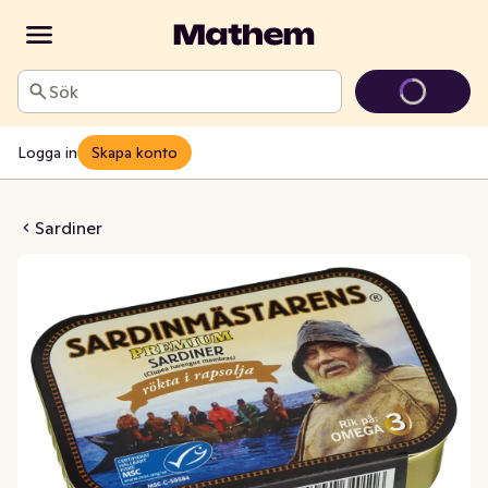
Sök
Logga in
Skapa konto
essrökta i Rapsolja MSC
Sardiner