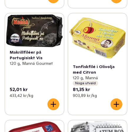
Makrillfiléer på
Portugisiskt Vis
120 g, Manná Gourmet
Tonfiskfilé i Olivolja
med Citron
120 g, Manná
Noga utvald
52,01 kr
81,35 kr
433,42 kr /kg
903,89 kr /kg