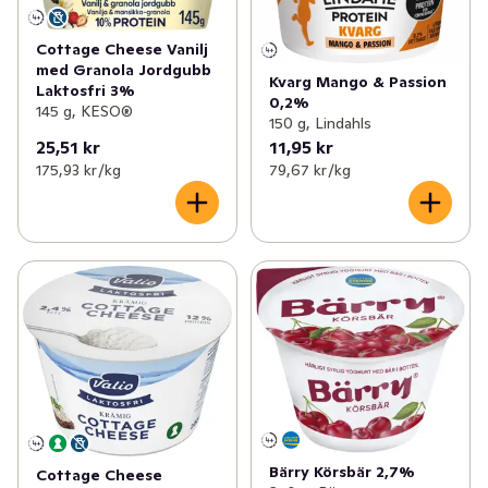
Cottage Cheese Vanilj
med Granola Jordgubb
Kvarg Mango & Passion
Laktosfri 3%
0,2%
145 g, KESO®
150 g, Lindahls
25,51 kr
11,95 kr
175,93 kr /kg
79,67 kr /kg
Bärry Körsbär 2,7%
Cottage Cheese