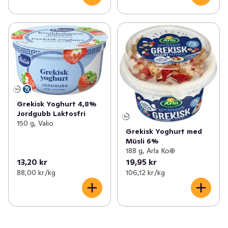
Grekisk Yoghurt 4,8%
Jordgubb Laktosfri
150 g, Valio
Grekisk Yoghurt med
Müsli 6%
188 g, Arla Ko®
13,20 kr
19,95 kr
88,00 kr /kg
106,12 kr /kg