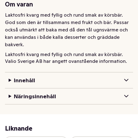
Om varan
Laktosfri kvarg med fyllig och rund smak av körsbär. 
God som den är tillsammans med frukt och bär. Passar 
också utmärkt att baka med då den tål ugnsvärme och 
kan användas i både kalla desserter och gräddade 
bakverk.
Laktosfri kvarg med fyllig och rund smak av körsbär. 
Valio Sverige AB har angett ovanstående information.
God som den är tillsammans med frukt och bär. Passar 
också utmärkt att baka med då den tål ugnsvärme och 
kan användas i både kalla desserter och gräddade 
Innehåll
bakverk.
Näringsinnehåll
Liknande