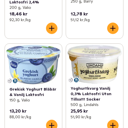
250 g, Bärry
Laktosfri 2,4%
200 g, Valio
18,46 kr
12,78 kr
92,30 kr /kg
51,12 kr /kg
Yoghurtkvarg Vanilj
Grekisk Yoghurt Blåbär
0,3% Laktosfri Utan
& Vanilj Laktosfri
Tillsatt Socker
150 g, Valio
500 g, Lindahls
13,20 kr
25,95 kr
88,00 kr /kg
51,90 kr /kg