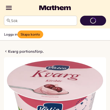
Sök
Logga in
Skapa konto
bär Laktosfri 7%
Kvarg portionsförp.