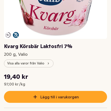
Kvarg Körsbär Laktosfri 7%
200 g, Valio
Visa alla varor från Valio
Styckpris: 97,00 kr /kg
19,40 kr
Nuvarande pris är: 19,40 kr
97,00 kr /kg
Lägg till i varukorgen