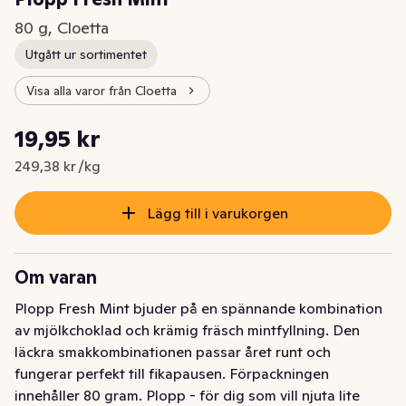
80 g, Cloetta
Utgått ur sortimentet
Visa alla varor från Cloetta
Styckpris: 249,38 kr /kg
19,95 kr
Nuvarande pris är: 19,95 kr
249,38 kr /kg
Lägg till i varukorgen
Om varan
Plopp Fresh Mint bjuder på en spännande kombination 
av mjölkchoklad och krämig fräsch mintfyllning. Den 
läckra smakkombinationen passar året runt och 
fungerar perfekt till fikapausen. Förpackningen 
innehåller 80 gram. Plopp - för dig som vill njuta lite 