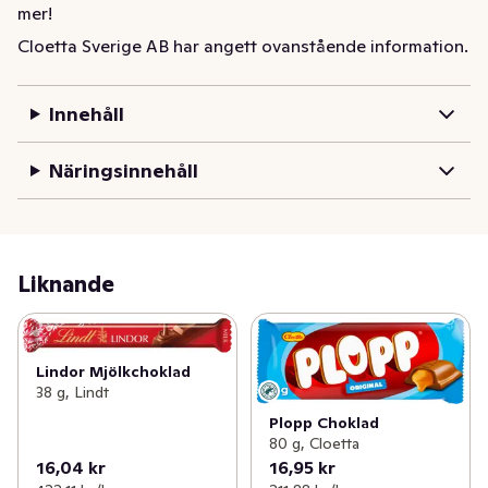
mer!
Cloetta Sverige AB har angett ovanstående information.
Plopp Fresh Mint bjuder på en spännande kombination 
av mjölkchoklad och krämig fräsch mintfyllning. Den 
läckra smakkombinationen passar året runt och 
Innehåll
fungerar perfekt till fikapausen. Förpackningen 
innehåller 80 gram. Plopp - för dig som vill njuta lite 
Näringsinnehåll
mer!
Liknande
Lindor Mjölkchoklad
38 g, Lindt
Plopp Choklad
80 g, Cloetta
16,04 kr
16,95 kr